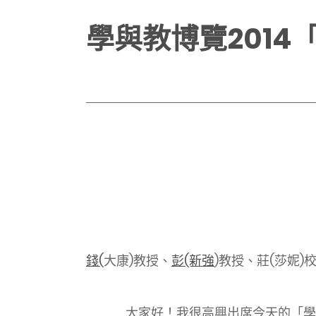
學與教博覽201
錢(
大康)教授、
彭(新強
)教授、莊(莎妮)校
大家好！我很高興出席今天的「學與教