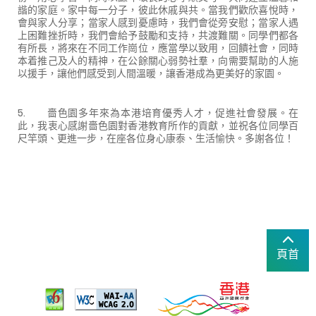
諧的家庭。家中每一分子，彼此休戚與共。當我們歡欣喜悅時，
會與家人分享；當家人感到憂慮時，我們會從旁安慰；當家人遇
上困難挫折時，我們會給予鼓勵和支持，共渡難關。同學們都各
有所長，將來在不同工作崗位，應當學以致用，回饋社會，同時
本着推己及人的精神，在公餘關心弱勢社羣，向需要幫助的人施
以援手，讓他們感受到人間溫暖，讓香港成為更美好的家園。
5. 嗇色園多年來為本港培育優秀人才，促進社會發展。在
此，我衷心感謝嗇色園對香港教育所作的貢獻，並祝各位同學百
尺竿頭、更進一步，在座各位身心康泰、生活愉快。多謝各位！
頁首