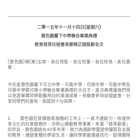
二零一五年十一月十四日(星期六)
嗇色園屬下中學聯合畢業典禮
教育局常任秘書長黎陳芷娟致辭全文
(嗇色園)陳(東)主席、各位校監、各位校董、各位校長、各位嘉
賓：
今天是嗇色園屬下可立中學、可風中學、可道中學、可藝中學及
可譽中學暨可譽小學聯合畢業典禮的大日子，是次典禮讓我們得
以見證畢業同學勤奮用功的美滿成果。有機會參與這個盛會，分
享同學們的喜悅，我感到十分高興。
2. 嗇色園在發展慈善服務的工作上，一直不遺餘力，除提供
多元化的社會服務外，亦熱心推動教育事業。本着「普濟勸善」
的宗旨，嗇色園過去40多年來，致力為適齡學童提供優質及全面
的教育，通過羣體的學習生活，讓同學掌握溝通技巧、發揮團隊