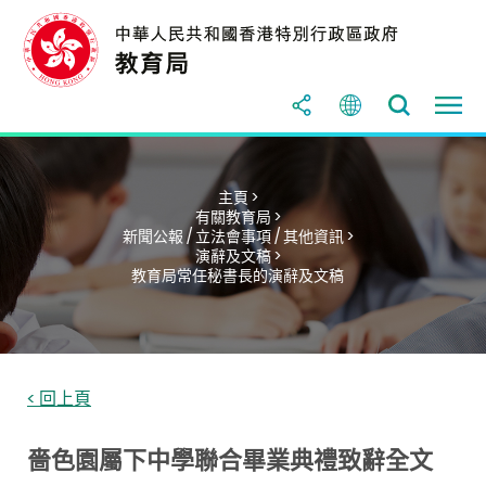
主頁 >
有關教育局 >
新聞公報 / 立法會事項 / 其他資訊 >
演辭及文稿 >
教育局常任秘書長的演辭及文稿
< 回上頁
嗇色園屬下中學聯合畢業典禮致辭全文