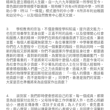
精神及建立積極的人生觀。自一九六九年開辦第一所學校至今，
嗇色園的辦學規模不斷擴展，現時轄下共有4所資助中學、3所資
助小學、1所以「一條龍」模式運作的中小學、6所非牟利幼稚園
和幼兒中心，以及1個自然教育中心暨天文館。
3. 學校教育的宗旨，不僅是傳授學科知識，提升語文能力，
也在於培養學生潔身自愛、正直不阿的品格，以及發揮關心社會
和服務人羣的精神。同學們在師長的循循善誘下茁壯成長，兼收
並蓄，每個人都蘊藏無窮潛力。各位畢業同學，中學畢業標誌着
你們在人生歷程中，已完成一個重要的階段，但與此同時，一個
新的階段又即將展開。你們不論選擇升學或是投身社會，都要適
應新的環境，面對新的挑戰，為實現自己的理想而繼續奮鬥。但
你們要看重的，不是將來可以取得什麼個人成就，而是今後可以
為社會作出多少貢獻。不少著名的成功人士在分享個人經驗時，
都會積極鼓勵人們盡一己之力去貢獻社會，造福大眾，例如大家
熟悉的物理學家愛因斯坦就這樣說過：「一個人的價值，應該看
他貢獻什麼，而不是取得什麼。」同學們，香港是我們的家園，
大家是否也準備將來為這個家作出貢獻？
4. 談到家，我們即時便會想起自己的家。每一個成員，都樂
意為這個家付出努力。父母除辛勤工作供養家人外，也悉心照顧
幼小，通過言傳身教，匡扶子女成長；為人子女的，會克盡本
份，用心學習，同時以謙卑敬畏的心孝順父母，共同建立温馨和