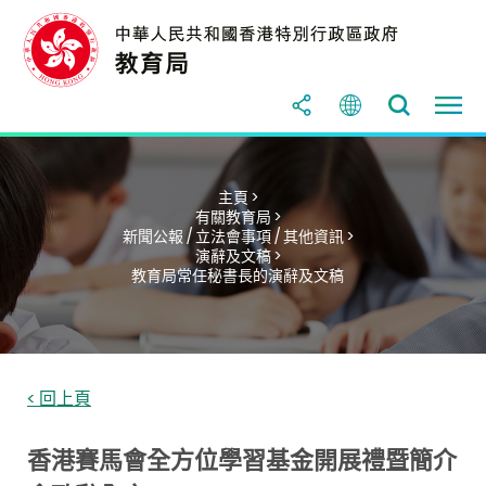
主頁 >
有關教育局 >
新聞公報 / 立法會事項 / 其他資訊 >
演辭及文稿 >
教育局常任秘書長的演辭及文稿
< 回上頁
香港賽馬會全方位學習基金開展禮暨簡介