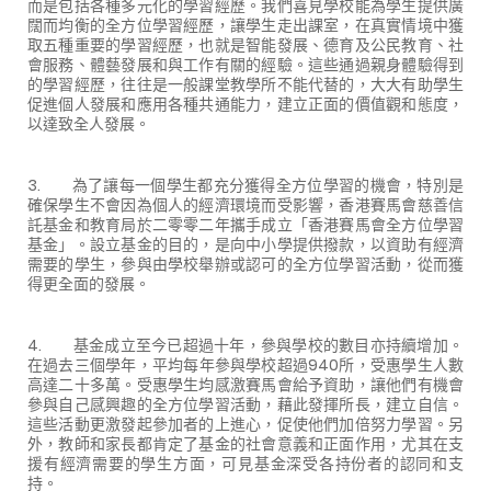
而是包括各種多元化的學習經歷。我們喜見學校能為學生提供廣
闊而均衡的全方位學習經歷，讓學生走出課室，在真實情境中獲
取五種重要的學習經歷，也就是智能發展、德育及公民教育、社
會服務、體藝發展和與工作有關的經驗。這些通過親身體驗得到
的學習經歷，往往是一般課堂教學所不能代替的，大大有助學生
促進個人發展和應用各種共通能力，建立正面的價值觀和態度，
以達致全人發展。
3. 為了讓每一個學生都充分獲得全方位學習的機會，特別是
確保學生不會因為個人的經濟環境而受影響，香港賽馬會慈善信
託基金和教育局於二零零二年攜手成立「香港賽馬會全方位學習
基金」。設立基金的目的，是向中小學提供撥款，以資助有經濟
需要的學生，參與由學校舉辦或認可的全方位學習活動，從而獲
得更全面的發展。
4. 基金成立至今已超過十年，參與學校的數目亦持續增加。
在過去三個學年，平均每年參與學校超過940所，受惠學生人數
高達二十多萬。受惠學生均感激賽馬會給予資助，讓他們有機會
參與自己感興趣的全方位學習活動，藉此發揮所長，建立自信。
這些活動更激發起參加者的上進心，促使他們加倍努力學習。另
外，教師和家長都肯定了基金的社會意義和正面作用，尤其在支
援有經濟需要的學生方面，可見基金深受各持份者的認同和支
持。