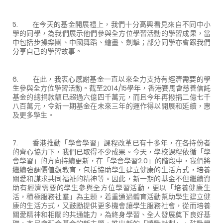
5. 在今天的基金開展禮上，我們十分高興看見來自不同中小
學的同學，為我們展示他們參與全方位學習活動的學習成果，當
中包括步操樂團、中國舞蹈、繪畫、劍擊；部分同學亦會跟我們
分享自己的學習故事。
6. 在此，我衷心感謝基金一直以來全力支持有經濟需要的學
生參與全方位學習活動。截至2014/15學年，香港賽馬會慈善信託
基金的總捐款額已超過六億四千萬元，而且今年再撥捐二億七千
八百萬元，令新一期基金在未來三年的運作得以開展和延續，惠
及更多學生。
7. 香港推動「學會學習」課程改革已有十多年，在各持份者
的齊心協力下，我們已取得不少成果。今天，學校課程依循「學
會學習」的方向持續更新，在「學會學習2.0」的階段中，我們將
繼續強調價值觀教育，包括協助學生建立健康的生活方式，培養
關愛和謀求共同福祉的精神等。因此，新一期的基金不但繼續資
助有經濟需要的學生參與全方位學習活動，更以「培養健康生
活，積極服務社羣」為主題，着重通過體育活動幫助學生建立健
康的生活方式，又鼓勵提供更多機會讓學生服務社會，從而培養
關愛精神和相關的共通能力，為終身學習、全人發展奠下良好基