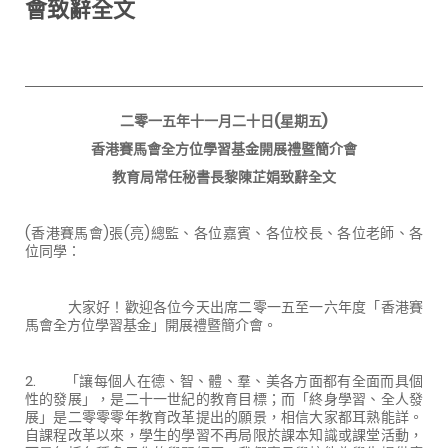
會致辭全文
二零一五年十一月二十日(星期五)
香港賽馬會全方位學習基金開展禮暨簡介會
教育局常任秘書長黎陳芷娟致辭全文
(香港賽馬會)張(亮)總監、各位嘉賓、各位校長、各位老師、各
位同學：
大家好！歡迎各位今天出席二零一五至一六年度「香港賽
馬會全方位學習基金」開展禮暨簡介會。
2. 「讓每個人在德、智、體、羣、美各方面都有全面而具個
性的發展」，是二十一世紀的教育目標；而「終身學習、全人發
展」是二零零零年教育改革提出的願景，相信大家都耳熟能詳。
自課程改革以來，學生的學習不再局限於課本知識或課堂活動，