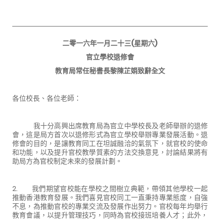
二零一六年一月二十三(星期六)
官立學校退修會
教育局常任秘書長黎陳芷娟致辭全文
各位校長、各位老師：
我十分高興出席教育局為官立中學校長及老師舉辦的退修
會，這是局方首次以退修形式為官立學校舉辦專業發展活動。退
修會的目的，是讓教育同工在坦誠融洽的氣氛下，就官校的使命
和功能，以及提升官校教學質素的方法交換意見，討論結果將有
助局方為官校制定未來的發展計劃。
2. 我們期望官校能在學校之間樹立典範，帶領其他學校一起
推動香港教育發展。我們喜見官校同工一直秉持專業態度，自強
不息，為推動官校的專業交流及發展作出努力。官校每年均舉行
教育會議，以提升管理技巧，同時為官校接班培養人才；此外，