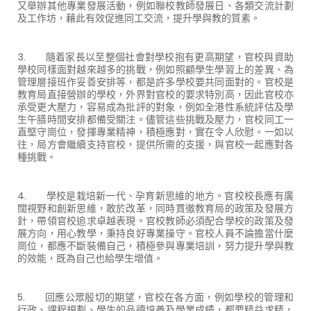
又舉辦其他專業發展活動，例如聯校教師發展日、各類交流計劃
及工作坊，藉此有效促進同工交流，提升學與教的質素。
3. 隨着家長以至整個社會對學校抱有更高期望，官校與資助
學校同樣面對越來越多的挑戰，例如照顧學生學習上的差異、為
管理層接班作妥善安排等，都是許多學校要共同面對的。官校是
教育局直接營辦的學校，外界對官校的要求特別高，因此官校亦
承受更大壓力，容易成為批評的對象，例如全港性系統評估及學
生午膳時間安排都備受關注。儘管這些挑戰及壓力，官校同工一
直堅守崗位，發揮專業精神，積極應對，實在令人欣慰。一如以
往，局方會繼續支持官校，提供所需的支援，與官校一起應對各
種挑戰。
4. 學校是栽培新一代、孕育新思維的地方。官校校長應有廣
闊視野和創新思維，敢於改革，同時貫徹教育局的政策及發展方
針，帶領官校追求卓越表現。官校教師必須配合學校的政策及發
展方向，用心教學，秉持良好專業操守。官校人員不論擔當什麼
崗位，都應不斷裝備自己，積極參與專業培訓，努力提升學與教
的效能，既為自己也給學生增值。
5. 回應公眾殷切的期望，官校在各方面，例如學校的管理和
行政、課程規劃、學生的品德培養及學業成績，都要精益求精，