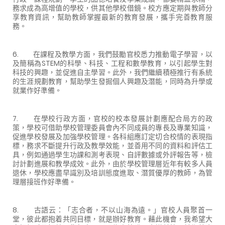
務求成為高增值的學校，供其他學校借鏡。校方應定期與教師分
享教育資訊，幫助教師掌握最新的教育發展，攜手完善教育服
務。
6. 在課程及教學方面，我們鼓勵官校悉力推動電子學習，以
及簡稱為STEM的科學、科技、工程和數學教育，以引起學生對
科技的興趣，並促進自主學習。此外，我們繼續積極推行有系統
的生涯規劃教育，幫助學生發掘個人興趣及潛能，同時為升學或
就業作好準備。
7. 在學校行政方面，官校的校本發展計劃應配合局方的政
策，學校可借助學校管理委員會內不同成員的專長及專業知識，
促進學校發展及加強學校管理。各科組應訂定切合校情的表現指
標，務求不斷提升行政及教學效能，並善用不同的資料和評估工
具，例如通過學生功課和測考表現、自評數據或外評報告等，檢
討計劃進展和教學成效。此外，由於學校管理層近年有較多人員
退休，學校應盡早識別及培訓態度進取、潛質優厚的教師，為管
理層接班作好準備。
8. 古語云：「志合者，不以山海為遠。」官校人員聚首一
堂，彼此都抱着共同目標，就是辦好教育。藉此機會，我希望大