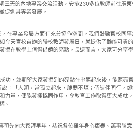
為期三天的內地專業交流活動，安排230多位教師前往廣東
並促進其專業發展。
成，在專業發展方面有充分協作空間。我們鼓勵官校同
如今天官校首辦的聯校教師發展日，就提供了難能可貴
發掘在教學上值得借鏡的亮點。長遠而言，大家可分享
滿成功，並期望大家發掘到的亮點在串連起來後，能照亮
ster)所說：「人類，當孤立起來，脆弱不堪；倘結伴同
和力量，便能發揮協同作用，令教育工作取得更大成就
樣。
這裏預先向大家拜早年，恭祝各位雞年身心康泰、萬事勝意