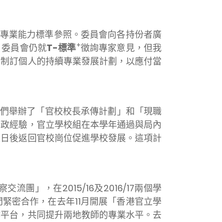
套專業能力標準參照。委員會向各持份者廣
+
，委員會仍就
T-標準
徵詢專家意見，但我
師制訂個人的持續專業發展計劃，以應付當
我們舉辦了「官校校長承傳計劃」和「現職
行政經驗，官立學校組在本學年通過與局內
便日後返回官校崗位促進學校發展。這項計
，在2015/16及2016/17兩個學
緊密合作，在去年11月開展「香港官立學
作平台，共同提升兩地教師的專業水平。去