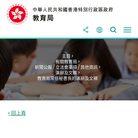
主頁 >
有關教育局 >
新聞公報 / 立法會事項 / 其他資訊 >
演辭及文稿 >
教育局常任秘書長的演辭及文稿
< 回上頁