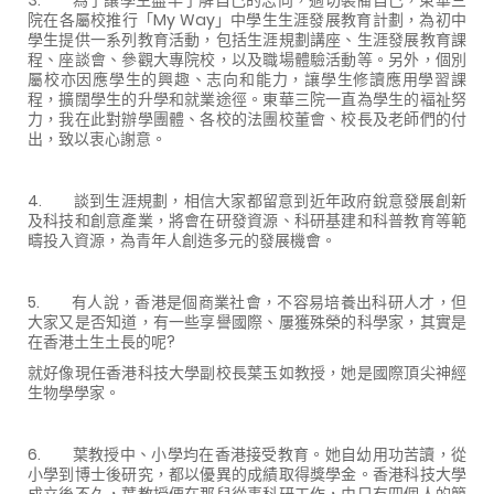
院在各屬校推行「My Way」中學生生涯發展教育計劃，為初中
學生提供一系列教育活動，包括生涯規劃講座、生涯發展教育課
程、座談會、參觀大專院校，以及職場體驗活動等。另外，個別
屬校亦因應學生的興趣、志向和能力，讓學生修讀應用學習課
程，擴闊學生的升學和就業途徑。東華三院一直為學生的褔祉努
力，我在此對辦學團體、各校的法團校董會、校長及老師們的付
出，致以衷心謝意。
4. 談到生涯規劃，相信大家都留意到近年政府銳意發展創新
及科技和創意產業，將會在研發資源、科研基建和科普教育等範
疇投入資源，為青年人創造多元的發展機會。
5. 有人說，香港是個商業社會，不容易培養出科研人才，但
大家又是否知道，有一些享譽國際、屢獲殊榮的科學家，其實是
在香港土生土長的呢?
就好像現任香港科技大學副校長葉玉如教授，她是國際頂尖神經
生物學學家。
6. 葉教授中、小學均在香港接受教育。她自幼用功苦讀，從
小學到博士後研究，都以優異的成績取得獎學金。香港科技大學
成立後不久，葉教授便在那兒從事科研工作，由只有四個人的簡