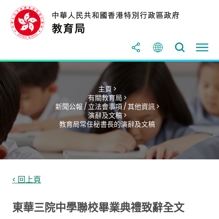
主頁 >
有關教育局 >
新聞公報 / 立法會事項 / 其他資訊 >
演辭及文稿 >
教育局常任秘書長的演辭及文稿
< 回上頁
東華三院中學聯校畢業典禮致辭全文