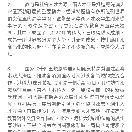
2.
教育是社會人才之源，而人才正是推進粵港澳大
灣區蓬勃發展的重要動力。香港特區擁有多所位列世界
頂尖位置的高等學府，匯聚全球學術人才及學生到來從
事研究、教學及學習，令香港在高等教育方面得天獨
厚。其中，成立了只有30年的科大，已取得驕人成績，
成為一所世界級研究型大學，其研究成果、技術應用和
商品化的能力超卓，亦培育了不少獨角獸，成績令人鼓
舞。
3.
國家《十四五規劃綱要》明確支持高質量建設粵
港澳大灣區，推進各項加強內地與港澳各領域的交流合
作。港科大(廣州)的建立更是一個亮點項目，具標誌性和
戰略性意義。秉承「港科大一體、雙校互補」的嶄新辦
學理念，科大將推動香港及廣州兩個校園學術雙軌發
展、互補共長，突出創新引領，強化協同效應，深化人
才互通，可望建設世界一流產學研人才高地，打造高等
教育對外交流合作樞紐。此外，港科大(廣州)位處的廣州
南沙區，正是全國第六個國家級新區，肩負「粵港澳全