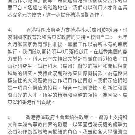
面合作示範區」使命，是促進香港和整個廣東合作的重
要平台。透過它的戰略地位，我們可以利用人才和產業
基礎多元等優勢，進一步提升穗港長期合作。
4.
香港特區政府全力支持港科大(廣州)的發展，也
感謝國家教育部和廣東省政府的支持。校園自二○一九年
九月獲國家教育部批准後，籌備工作以前所未有的速度
進行，我們殷切期待明年9月落成啟用。在越秀集團的鼎
力支持下，科大已率先推出先導計劃並在香港招收了首
兩批研究生，試行科大（廣州）擬設的課程和開展相關
領域的研究。我特此感謝越秀集團慷慨捐款，為這極具
標誌性的大灣區教育合作項目作出貢獻。我們深信捐贈
是一項具有價值的投資，培育一批前瞻性、創新性和國
際眼光的人才，頂尖的精英和卓越的領袖，為國家、廣
東省和香港作出貢獻。
5.
香港特區政府也會繼續在政策上、資源上支持科
大和本港高等教育界的發展，以鞏固香港長遠的競爭力
及香港作為區域教育樞紐的角色。我鼓勵各大學繼續善