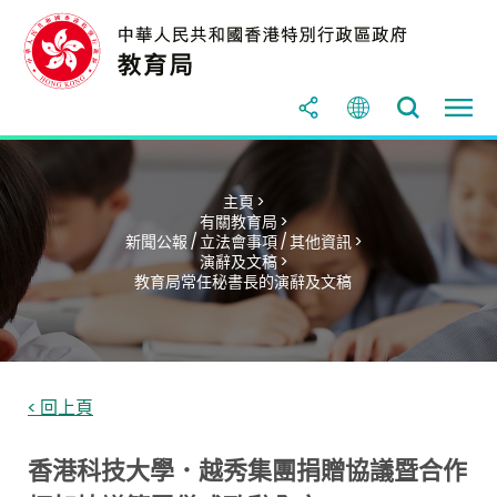
主頁 >
有關教育局 >
新聞公報 / 立法會事項 / 其他資訊 >
演辭及文稿 >
教育局常任秘書長的演辭及文稿
< 回上頁
香港科技大學．越秀集團捐贈協議暨合作