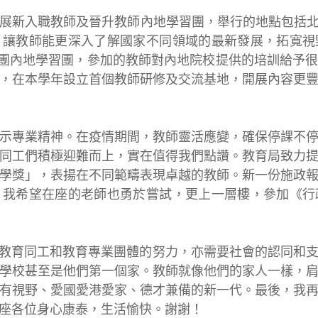
展新入職教師及晉升教師內地學習團，舉行的地點包括
，讓教師能更深入了解國家不同領域的最新發展，拓寬視
7團內地學習團，參加的教師對內地院校提供的培訓給予
，在本學年設立首個教師研修及交流基地，開展內容更
示專業精神。在疫情期間，教師靈活應變，確保停課不
同工們積極迎難而上，實在值得我們點讚。教育局致力
學獎」，表揚在不同範疇表現卓越的教師。新一份施政
。我希望在座的老師也勇於嘗試，更上一層樓，參加《行
教育同工和教育專業團體的努力，亦需要社會的認同和
學校甚至是他們第一個家。教師就像他們的家人一樣，
有視野、愛國愛港愛家、德才兼備的新一代。最後，我
座各位身心康泰，生活愉快。謝謝！