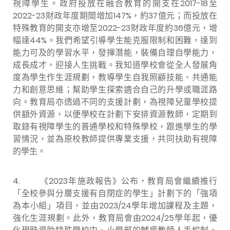
視障學生。政府投放在融合教育的開支在2017-18至
2022-23財政年度期間增加147%，約37億元；而投放在
特殊教育的開支亦增至2022-23財政年度約36億元，增
幅達44%。我們希望引導學生能克服限制和困難，達到
能力可及的學習水平，發揮潛能，裝備自理自學能力，
成長成才，迎接人生挑戰。我知道學校會從全人發展角
度為學生作生涯規劃，教導學生自我照顧技能、共通能
力和創意思維；幫助學生探索適合自己的升學或職涯路
向。教育局亦透過不同的支援計劃，為視障兒童學校提
供額外資源，以便學校在計劃下安排資源教師，定期到
取錄有視障學生的普通學校和特殊學校，跟進學生的學
習情況，並為原校教師提供專業支援，共同扶助有視障
的學生。
4. 《2023年施政報告》公布，教育局會繼續推行
「全校參與分層支援有自閉症的學生」計劃下的「強項
為本小組」項目，並由2023/24學年增加課程及主題，
強化生涯規劃。此外，教育局會由2024/25學年起，優