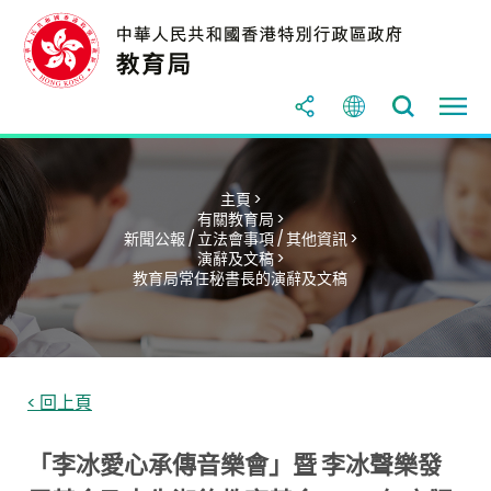
主頁 >
有關教育局 >
新聞公報 / 立法會事項 / 其他資訊 >
演辭及文稿 >
教育局常任秘書長的演辭及文稿
< 回上頁
「李冰愛心承傳音樂會」暨 李冰聲樂發