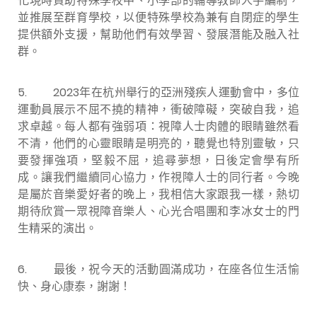
化現時資助特殊學校中、小學部的輔導教師人手編制，
並推展至群育學校，以便特殊學校為兼有自閉症的學生
提供額外支援，幫助他們有效學習、發展潛能及融入社
群。
5. 2023年在杭州舉行的亞洲殘疾人運動會中，多位
運動員展示不屈不撓的精神，衝破障礙，突破自我，追
求卓越。每人都有強弱項：視障人士肉體的眼睛雖然看
不清，他們的心靈眼睛是明亮的，聽覺也特別靈敏，只
要發揮強項，堅毅不屈，追尋夢想，日後定會學有所
成。讓我們繼續同心協力，作視障人士的同行者。今晚
是屬於音樂愛好者的晚上，我相信大家跟我一樣，熱切
期待欣賞一眾視障音樂人、心光合唱團和李冰女士的門
生精采的演出。
6. 最後，祝今天的活動圓滿成功，在座各位生活愉
快、身心康泰，謝謝！