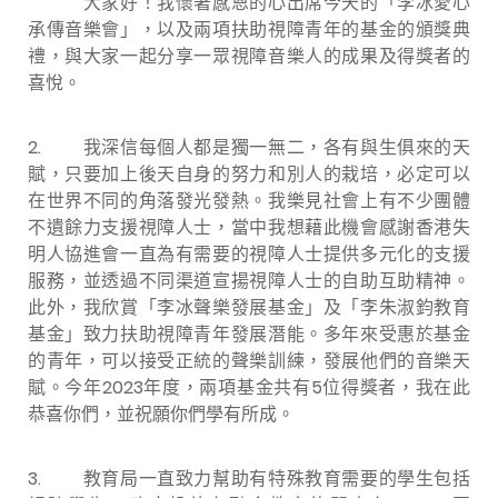
大家好！我懷著感恩的心出席今天的「李冰愛心
承傳音樂會」，以及兩項扶助視障青年的基金的頒獎典
禮，與大家一起分享一眾視障音樂人的成果及得獎者的
喜悅。
2. 我深信每個人都是獨一無二，各有與生俱來的天
賦，只要加上後天自身的努力和別人的栽培，必定可以
在世界不同的角落發光發熱。我樂見社會上有不少團體
不遺餘力支援視障人士，當中我想藉此機會感謝香港失
明人協進會一直為有需要的視障人士提供多元化的支援
服務，並透過不同渠道宣揚視障人士的自助互助精神。
此外，我欣賞「李冰聲樂發展基金」及「李朱淑鈞教育
基金」致力扶助視障青年發展潛能。多年來受惠於基金
的青年，可以接受正統的聲樂訓練，發展他們的音樂天
賦。今年2023年度，兩項基金共有5位得獎者，我在此
恭喜你們，並祝願你們學有所成。
3. 教育局一直致力幫助有特殊教育需要的學生包括