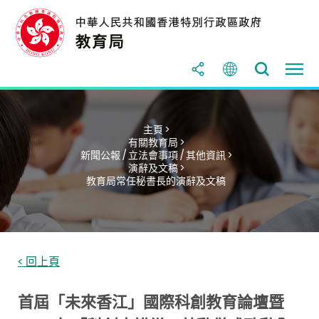
主頁 >
有關教育局 >
新聞公報 / 立法會事項 / 其他資訊 >
演辭及文稿 >
教育局常任秘書長的演辭及文稿
< 回上頁
首屆「未來香江」國際科創教育論壇暨