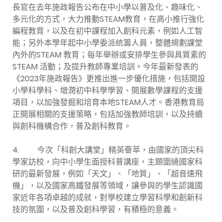
長官在去年施政報告公布在中小學以普及化、趣味化、
多元化的方式，大力推動STEAM教育，在高小推行強化
編程教育，以及在初中課程加入創科元素，例如人工智
能；另外本學年起中小學委派統籌人員，整體規劃課堂
內外的STEAM 教育；每年舉辦或安排學生參與具質素的
STEAM 活動；及提升教師專業培訓。今年最新發表的
《2023年施政報告》更推出進一步優化措施，包括開設
小學科學科、增潤初中科學學習、開展數學課程的支援
項目，以加強發掘和培育本地STEAM人才。香港教育局
正開展相關的支援策略，包括加強教師培訓，以及持續
與創科機構合作，普及創科教育。
4. 今次「科創大講堂」精英薈萃，由國家的頂尖科
學家訪校，向中小學生面授科普講座，主題圍繞國家科
研的最新發展，例如「天文」、「地質」、「超音速飛
機」，以及國家高鐵發展等領域，讓參與的學生認識國
家近年各項卓越的成就，對學校建立學習科學和創新科
技的氛圍，以及普及創科學習，有積極的意義。