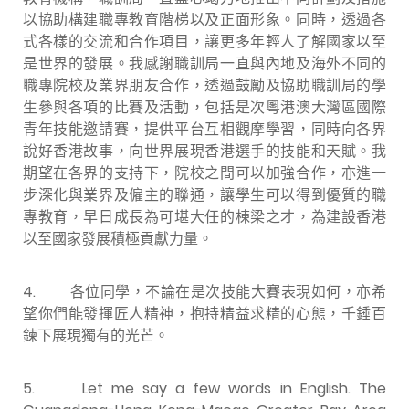
以協助構建職專教育階梯以及正面形象。同時，透過各
式各樣的交流和合作項目，讓更多年輕人了解國家以至
是世界的發展。我感謝職訓局一直與內地及海外不同的
職專院校及業界朋友合作，透過鼓勵及協助職訓局的學
生參與各項的比賽及活動，包括是次粵港澳大灣區國際
青年技能邀請賽，提供平台互相觀摩學習，同時向各界
說好香港故事，向世界展現香港選手的技能和天賦。我
期望在各界的支持下，院校之間可以加強合作，亦進一
步深化與業界及僱主的聯通，讓學生可以得到優質的職
專教育，早日成長為可堪大任的棟梁之才，為建設香港
以至國家發展積極貢獻力量。
4. 各位同學，不論在是次技能大賽表現如何，亦希
望你們能發揮匠人精神，抱持精益求精的心態，千錘百
鍊下展現獨有的光芒。
5. Let me say a few words in English. The