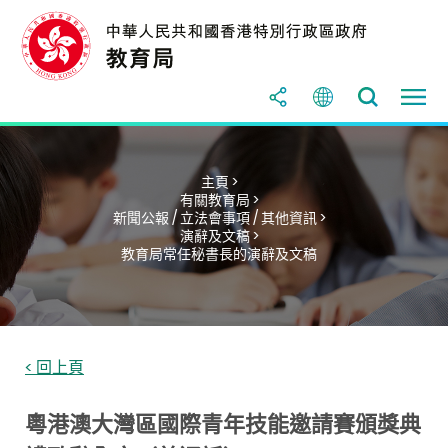
主頁 >
有關教育局 >
新聞公報 / 立法會事項 / 其他資訊 >
演辭及文稿 >
教育局常任秘書長的演辭及文稿
< 回上頁
粵港澳大灣區國際青年技能邀請賽頒獎典