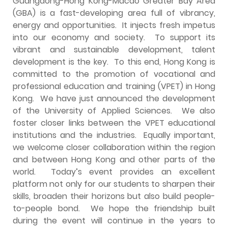
Guangdong-Hong Kong-Macao Greater Bay Area
(GBA) is a fast-developing area full of vibrancy,
energy and opportunities. It injects fresh impetus
into our economy and society. To support its
vibrant and sustainable development, talent
development is the key. To this end, Hong Kong is
committed to the promotion of vocational and
professional education and training (VPET) in Hong
Kong. We have just announced the development
of the University of Applied Sciences. We also
foster closer links between the VPET educational
institutions and the industries. Equally important,
we welcome closer collaboration within the region
and between Hong Kong and other parts of the
world. Today’s event provides an excellent
platform not only for our students to sharpen their
skills, broaden their horizons but also build people-
to-people bond. We hope the friendship built
during the event will continue in the years to