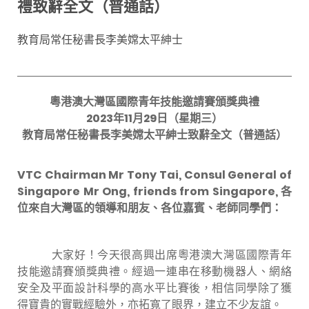
禮致辭全文（普通話）
教育局常任秘書長李美嫦太平紳士
粵港澳大灣區國際青年技能邀請賽
頒
獎
典
禮
2023
年
11
月
29
日（星
期
三）
教育局
常任秘書長李美嫦太平紳士
致辭全文
（普
通
話）
VTC Chairman Mr Tony Tai
,
C
onsul General of
Singapore Mr Ong, friends from Singapore,
各
位來自大灣區的領導和朋友、各位嘉賓、老師同學們：
大家好！今天很高興出席粵港澳大灣區國際青年
技能邀請賽頒獎典禮。經過一連串在移動機器人、網絡
安全及平面設計科學的高水平比賽後，相信同學除了獲
得寶貴的實戰經驗外，亦拓寬了眼界，建立不少友誼。