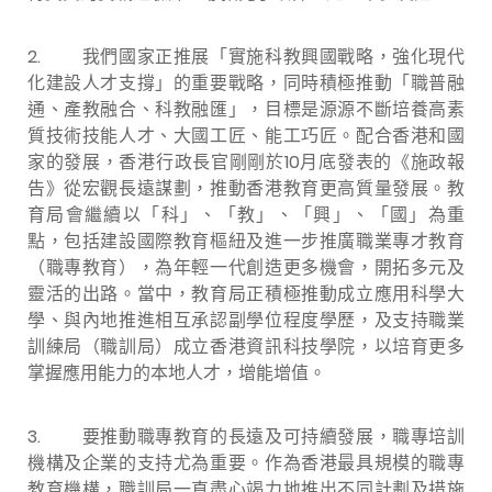
2. 我們國家正推展「實施科教興國戰略，強化現代
化建設人才支撐」的重要戰略，同時積極推動「職普融
通、產教融合、科教融匯」，目標是源源不斷培養高素
質技術技能人才、大國工匠、能工巧匠。配合香港和國
家的發展，香港行政長官剛剛於10月底發表的《施政報
告》從宏觀長遠謀劃，推動香港教育更高質量發展。教
育局會繼續以「科」、「教」、「興」、「國」為重
點，包括建設國際教育樞紐及進一步推廣職業專才教育
（職專教育），為年輕一代創造更多機會，開拓多元及
靈活的出路。當中，教育局正積極推動成立應用科學大
學、與內地推進相互承認副學位程度學歷，及支持職業
訓練局（職訓局）成立香港資訊科技學院，以培育更多
掌握應用能力的本地人才，增能增值。
3. 要推動職專教育的長遠及可持續發展，職專培訓
機構及企業的支持尤為重要。作為香港最具規模的職專
教育機構，職訓局一直盡心竭力地推出不同計劃及措施