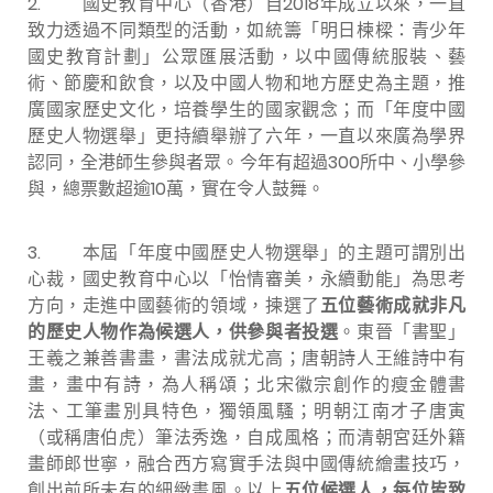
2. 國史教育中心（香港）自2018年成立以來，一直
致力透過不同類型的活動，如統籌「明日楝樑：青少年
國史教育計劃」公眾匯展活動，以中國傳統服裝、藝
術、節慶和飲食，以及中國人物和地方歷史為主題，推
廣國家歷史文化，培養學生的國家觀念；而「年度中國
歷史人物選舉」更持續舉辦了六年，一直以來廣為學界
認同，全港師生參與者眾。今年有超過300所中、小學參
與，總票數超逾10萬，實在令人鼓舞。
3. 本屆「年度中國歷史人物選舉」的主題可謂別出
心裁，國史教育中心以「怡情審美，永續動能」為思考
方向，走進中國藝術的領域，揀選了
五位藝術成就非凡
的歷史人物作為候選人，供參與者投選
。東晉「書聖」
王羲之兼善書畫，書法成就尤高；唐朝詩人王維詩中有
畫，畫中有詩，為人稱頌；北宋徽宗創作的瘦金體書
法、工筆畫別具特色，獨領風騷；明朝江南才子唐寅
（
或稱唐伯虎
）
筆法秀逸，自成風格；而清朝宮廷外籍
畫師郎世寧，融合西方寫實手法與中國傳統繪畫技巧，
創出前所未有的細緻畫風。以上
五位候選人，每位皆
致