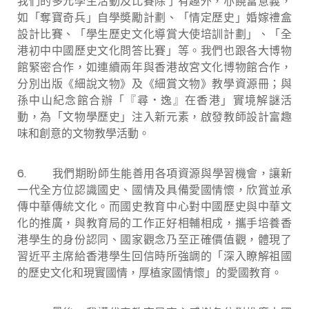
我們的多元學生活動及比賽除了有趣外，亦饒富意義，
如「奪寶奇兵」自學奬勵計劃、「情定歷史」婚嫁禮盒
設計比賽、「學生歷史文化導賞大使培訓計劃」、「全
港初中中國歷史文化問答比賽」等。我們也跟各大博物
館緊密合作，如連續兩年與香港故宮文化博物館合作，
分別出版《細說文物》及《細賞文物》教學資源冊；與
孫中山紀念館合辦「『尋
．
逸』在香港」實境解謎活
動，為「文物學歷史」注入新元素，啟發教師設計富趣
味和創意的文物教學活動。
6. 我們期盼師生能善用各項資源與學習機會，讓新
一代全方位認識國史、國情及具備愛國情懷，欣賞並承
傳中華傳統文化。而國史教育中心對中國歷史與中華文
化的推廣，與教育局的工作正好相輔相成，攜手培養香
港學生的身份認同、國家觀念乃至正確價值觀，體現了
習近平主席給香港學生回信時所強調的「深入瞭解祖國
的歷史文化和現實國情，厚植家國情懷」的愛國教育。