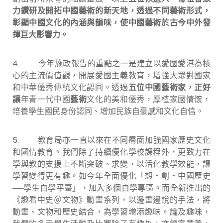
力鑽研及開拓中國藝術的新天地，透過不同藝術形式，
彰顯中國文化的內涵與韻味，使中國藝術於古今中外發
揮巨大影響力。
4. 今年施政報告的重點之一是建立以愛國愛港為核
心的主流價值觀，開展愛國主義教育，增強大眾對國家
和中華優秀傳統文化認同。透過
五位
中國藝術家，正好
讓
年青一代中國
藝術
文化的美和優秀，厚植家國情懷，
培養學生國民身份認同、增加民族自豪感和文化自信。
5. 教育局亦一直以來在不同層面加強國家歷史文化
和國情教育。我們除了持續優化學校課程外，更致力在
學與教的支援上不斷突破、求變，以活化教學效能，讓
學習變得更有趣。如今年全面優化「想
．
創
．
中國歷史
──
學生自學平臺」，加入多個自學專區。而全新推出的
《趣看中史＠文物》動畫系列，以邊畫邊說的手法，將
動畫、文物和歷史結合，為學習增添趣味。論及趣味，