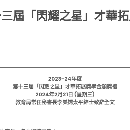
度第十三屆「閃耀之星」才華
2023-24
年度
第十三屆「閃耀之星」才華拓展獎學金頒
獎禮
2024
年
2
月
21
日
(
星期
三
)
教育局常任秘書長
李美嫦太平紳士
致辭
全文