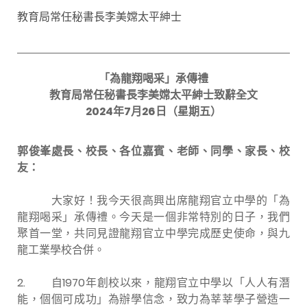
教育局常任秘書長李美嫦太平紳士
「為龍翔喝采」承傳禮
教育局常任秘書長李美嫦太平紳士致辭全文
20
24
年
7
月
26
日（星期五）
郭俊峯處長、校長、各位嘉賓、老師、同學、家長、校
友：
大家好！我今天很高興出席龍翔官立中學的「為
龍翔喝采」承傳禮。今天是一個非常特別的日子，我們
聚首一堂，共同見證龍翔官立中學完成歷史使命，與九
龍工業學校合併。
2. 自1970年創校以來，龍翔官立中學以「人人有潛
能，個個可成功」為辦學信念，致力為莘莘學子營造一