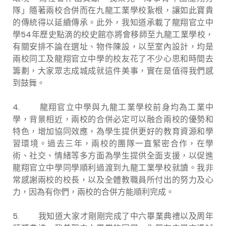
隊」隨著兩校合併而在九龍工業學校紥根，讓如此寶貴
的傳統得以延續傳承。此外，我知道承載了龍翔官立中
學54年歷史點滴的校史館亦將會移師至九龍工業學校，
有關安排不論在選址、物件陳設，以至室內設計，均是
兩校同工及龍翔官立中學的校友花了不少心思和時間去
籌劃，大家眾志成城成就這件美事，實在是值得我們感
到鼓舞。
4. 龍翔官立中學與九龍工業學校前身均為工業中
學，背景相近，兩校的合併必定可以融合兩校的優勢和
特色，增加協同效應，為學生提供更好的教育資源和學
習環境。過去三年，兩校的團隊一直緊密合作，在學
術、社交、情緒等多方面為學生提供全面支援，以促進
龍翔官立中學同學順利過渡到九龍工業學校就讀。我非
常感謝兩校的校長，以及全體教職員所付出的努力及心
力，因為有你們，兩校的合併方能順利完成。
5. 我知道大家才剛剛完成了中六畢業典禮以及周年