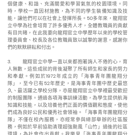
個健康、和諧、充滿關愛和學習氣氛的校園環境。同
時，學校一直因材施教，為不同的學生裝備知識及技
能，讓他們可以在社會上發揮所長。50多年來，龍翔官
立中學為社會培育了許多優秀人才，全體教職員的貢獻
有目共睹，在此我要向龍翔官立中學歷年以來的學校管
理委員會、校長及各位教職員致以誠摯的謝意，感謝你
們的默默耕耘和付出。
3. 龍翔官立中學一直以來都抱著誨人不倦的心，育
人無數，這些成就的背後凝聚了所有師生和家長的努力
和奉獻。例如於1972年成立的「海事青年團龍翔分
隊」，至今已有52年歷史，是海事青年團中歷史最悠
久、最活躍之學校分隊，亦是龍翔官立中學裡最受歡迎
的制服團隊。通過各項海事訓練活動，為學生提供航海
知識和技能，以及培養他們正面的價值觀和態度，使他
們成為良好公民和優秀社會領袖。「海事青年團龍翔分
隊」不僅在校內服務，亦經常參與總部舉辦的社區服
務，例如於早前協助清理超強颱風「山竹」過後的社區
環境，為社會作出貢獻。我樂見「海事青年團龍翔分