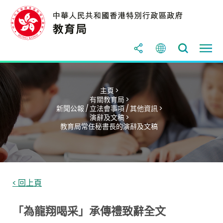
主頁 >
有關教育局 >
新聞公報 / 立法會事項 / 其他資訊 >
演辭及文稿 >
教育局常任秘書長的演辭及文稿
< 回上頁
「為龍翔喝采」承傳禮致辭全文