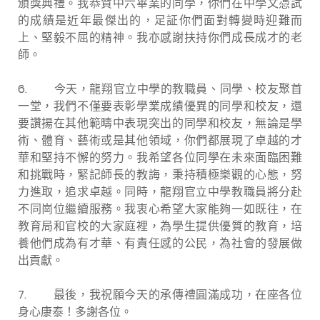
頒獎典禮。我恭賀中六畢業的同學，你們在中學文憑試
的成績是近年最傑出的，足証你們面對轉變時迎難而
上、堅毅不屈的精神。我亦感謝扶持你們成長成才的老
師。
6. 今天，龍翔官立中學的教職員、同學、校友聚首
一堂，我們不僅要表彰學業成績優異的同學和校友，還
要讚揚在其他範疇中表現突出的同學和校友，無論是學
術、體育、藝術或是其他領域，你們都展現了卓越的才
華和堅持不懈的努力。我希望各位同學在未來面臨困難
和挑戰時，緊記師長的教誨，秉持積極樂觀的心態，努
力進取，追求卓越。同時，龍翔官立中學教職員將分赴
不同崗位繼續服務。我衷心希望大家能夠一如既往，在
教育局和官校的大家庭裡，為學生提供優質的教育，培
養他們成為有才華、有責任感的公民，為社會的發展做
出貢獻。
7. 最後，我祝願今天的承傳禮圓滿成功，在座各位
身心康泰！多謝各位。