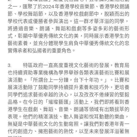
之一，匯聚了於2024年香港學校音樂節、香港學校朗誦
節、學校舞蹈節，以及香港學校戲劇節中，脫穎而出的
學校代表或優勝者參與演出。這一群才華洋溢的同學，
將通過音樂、朗誦、舞蹈和戲劇等多姿多彩的藝術形
式，彰顯中華優秀傳統文化的美，同時展示香港學生的
藝術素養，並充分體現學生肩負中華優秀傳統文化的忠
實傳承者和弘揚者的重要角色。
3. 特區政府一直高度重視文化藝術的發展，教育局
也持續資助專業機構為學界舉辦各類表演藝術比賽和展
演活動。「所謂台上一分鐘，台下十年功。」。比賽和
展演活動除了鼓勵同學持續提升素養和技巧外，更培養
同學們追求藝術卓越的決心，以及孜孜不倦練習的堅毅
品格。在今日的「璀璨藝匯」活動上，我們即將看到香
港學生在戲劇、舞蹈、音樂、朗誦等領域有出類拔萃的
表現。他們的精湛演技、動人舞姿和悅耳動聽的樂曲，
無疑是中華藝術文化的生動寫照。讓我們對香港年青一
代的創造力、擁抱藝術的熱忱，以至未來發展洋溢著無