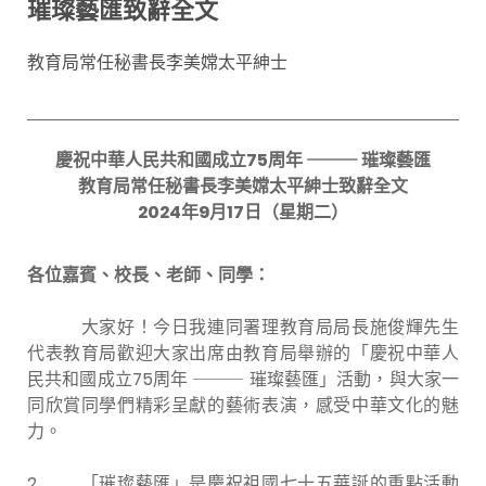
璀璨藝匯致辭全文
教育局常任秘書長李美嫦太平紳士
慶祝中華人民共和國成立
75
周年
⸻
璀璨藝匯
教育局常任秘書長李美嫦太平紳士致辭全文
202
4
年
9
月
17
日（星期
二
）
各位嘉賓、校長、老師、同學：
大家好！今日我連同署理教育局局長施俊輝先生
代表教育局歡迎大家出席由教育局舉辦的「慶祝中華人
民共和國成立75周年 ⸻ 璀璨藝匯」活動，與大家一
同欣賞同學們精彩呈獻的藝術表演，感受中華文化的魅
力。
2. 「璀璨藝匯」是慶祝祖國七十五華誕的重點活動