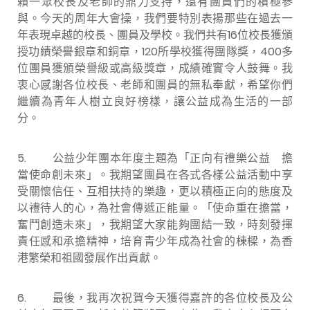
賴一眾校長及老師的鼎力支持，還有團員們的積極參
與。今天的周年大會操，我們要特別表揚那些在過去一
年表現卓越的校長、團員及學校。我們共有16位校長獲頒
授功績榮譽銀章和銅章，120所學校獲得團隊獎，400多
位團員獲頒榮譽級或高級獎章，成績確實令人鼓舞。我
衷心感謝各位校長、老師和團員的無私奉獻，希望你們
繼續為青年人樹立良好榜樣，讓公益成為生活的一部
分。
5. 公益少年團本年度主題為「正向有禮樂公益 擔
當使命創未來」。我期望團員在各式各樣公益活動中享
受關懷信任、互相扶持的樂趣，更以積極正向的態度及
以禮待人的心，為社會傳遞正能量。「使命重在擔當，
奮鬥創造未來」，我期望大家能夠團結一致，時刻發揮
責任感和承擔精神，培育青少年成為社會的棟樑，為香
港繁榮和祖國發展作出貢獻。
6. 最後，我再次祝賀今天獲得嘉許的各位校長及公