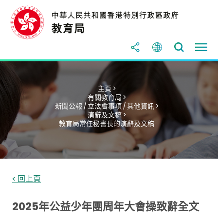
主頁 >
有關教育局 >
新聞公報 / 立法會事項 / 其他資訊 >
演辭及文稿 >
教育局常任秘書長的演辭及文稿
< 回上頁
2025年公益少年團周年大會操致辭全文