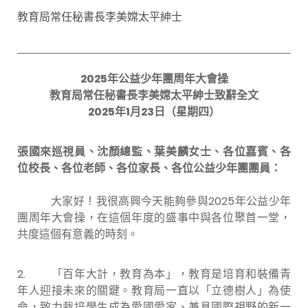
教育局常任秘書長李美嫦太平紳士
2025
年公益少年團周年大會操
教育局常任秘書長李美嫦太平紳士致辭全文
2025
年
1
月
23
日（星期四）
張國來巡視員、沈顏總監、葉美麟女士、各位嘉賓、各
位校長、各位老師、各位家長、各位公益少年團團員：
大家好！我很高興今天能夠參與2025年公益少年
團周年大會操，在這個年度的盛事中與各位聚首一堂，
共度這個有意義的時刻。
2. 「百年大計，教育為本」，教育是培育和裝備青
年人迎接未來的關鍵。教育局一直以「立德樹人」為使
命，致力栽培學生成為愛國愛家、兼具國際視野的新一