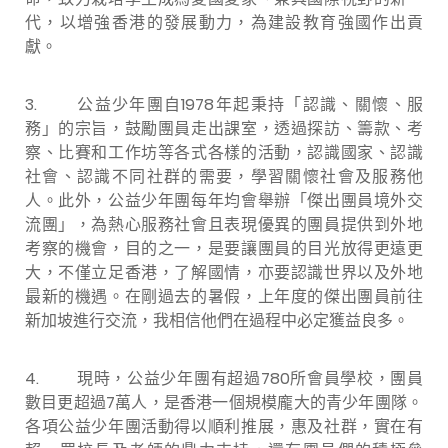
代，以增強香港的發展動力，為建設教育強國作出貢
獻。
3. 公益少年團自1978年起秉持「認識、關懷、服
務」的宗旨，鼓勵團員走出課室，透過探訪、籌款、考
察、比賽和工作坊等各式各樣的活動，認識國家、認識
社會、認識不同社群的需要，學習關懷社會及服務他
人。此外，公益少年團每年均會舉辦「傑出團員境外交
流團」，為熱心服務社會且表現優異的團員提供到外地
考察的機會，目的之一，是要讓團員的目光放得更遠更
大，不僅立足香港，了解國情，亦要認識世界以及外地
最新的機遇。在剛過去的暑假，上年度的傑出團員前往
新加坡進行交流，我相信他們在過程中必定獲益良多。
4. 現時，公益少年團有超過780所會員學校，團員
數目更超過7萬人，是香港一個規模龐大的青少年團隊。
各項公益少年團活動得以順利推展，惠及社群，實在有