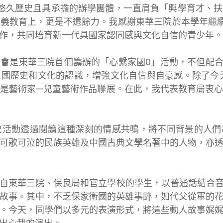
年悠久歷史且具承擔的辦學團體，一直肩負「興學育才、
義教育上，更是不遺餘力。我感謝東華三院於本學年繼
作，共同培育新一代具國家認同感與文化自信的青少年。
會是東華三院首個籌辦的「心繫家國0」活動，不但配合
國歷史和文化的認識，增強文化自信與自豪感。除了今
是藝術家—兒童藝術作品聯展。在此，我代表教育局衷
次活動透過閱讀這種深刻的情感共鳴，將不同背景的人們
可歌可泣的民族英雄及中國古典文學名著中的人物，亦
自東華三院、保良局和官立學校的學生，以普通話結合
故事。其中，不乏保家衛國的英雄事跡，如代父從軍的
。今天，同學們以多元的表演形式，將這些動人故事娓