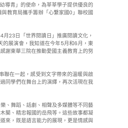
扶幼導青」的使命，為莘莘學子提供優良的
續與教育局攜手籌辦「心繫家國0」聯校國
4月23日「世界閱讀日」推廣閱讀文化，
天的展演會，我知道在今年5月和6月，東
心感謝東華三院在推動愛國主義教育上的努
串聯在一起，感受到文字帶來的溫暖與啟
透過同學們在舞台上的演繹，再次活現在我
音樂、舞蹈、話劇、相聲及多媒體等不同藝
花木蘭、精忠報國的岳飛等。這些故事都凝
娓道來，既是語言能力的展現，更是情感與