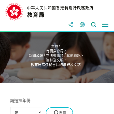
主頁 >
有關教育局 >
新聞公報 / 立法會事項 / 其他資訊 >
演辭及文稿 >
教育局常任秘書長的演辭及文稿
請選擇年份: