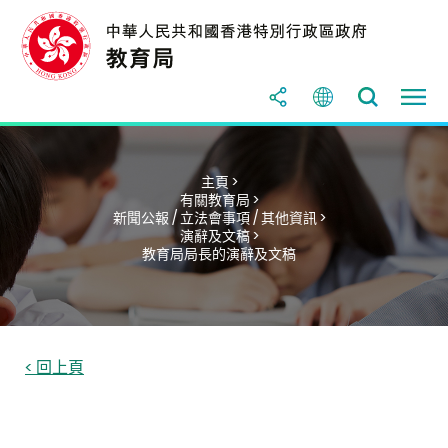
主頁 >
有關教育局 >
新聞公報 / 立法會事項 / 其他資訊 >
演辭及文稿 >
教育局局長的演辭及文稿
< 回上頁