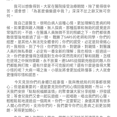
我可以想像得到，大家在醫院接受治療期間，除了覺得很辛
苦，還會想：「為甚麼偏偏選中我？」深深不忿之餘又無可奈
何。
我自己是醫生，很明白病人這種心情，更加理解在患病的時
候，如果要與親人隔離，無人探病，那種孤單和無助的感覺是非
常強烈的。不過，在醫護人員無微不至的照顧之下，你們都很勇
敢很堅強地捱過了這一關。 戰勝了SARS的老師和同學，你們的
經歷，是其他人無法完全體會的；你們的感受，必定是刻骨銘心
的。我相信，到了今日，你們對生命、對健康、對親情、對醫護
人員的無私奉獻，必定有一番全新的理解；我也相信，經過這一
次，你們會更懂得怎樣面對生命中突然而來的打擊和挑戰，怎樣
在逆境之中保持樂觀，永不放棄。連SARS這個窮兇極惡的敵人你
們都能夠打敗，還有什麼是不可克服的呢？還有什麼是值得大驚
小怪的呢？大病一場之後，小朋友將會更加成熟懂事；大人就會
更懂得珍惜和感恩。
今天見到你們的身體已經康復，我與教統局的同事都很開
心；但是最重要的，還是要見到你們的心情回復開朗。所以，今
天我們安排「點點祝福顯溫情」的聚會讓大家分享經驗，抒發感
受；等會兒我們又會一起玩遊戲，一起唱歌，唱出我們的心聲，
輕輕鬆鬆地渡過這一個周末。你們一定要緊記：身邊其實有很多
人關心你們的，支持你們的。我們要令你們比患病之前更加開
朗，笑得更加開心。