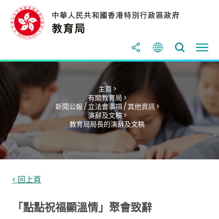
主頁 >
有關教育局 >
新聞公報 / 立法會事項 / 其他資訊 >
演辭及文稿 >
教育局局長的演辭及文稿
< 回上頁
「點點祝福顯溫情」聚會致辭