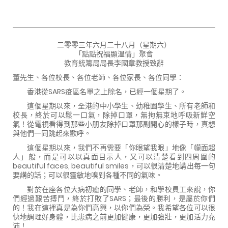
二零零三年六月二十八月（星期六）
「點點祝福顯溫情」聚會
教育統籌局局長李國章教授致辭
董先生、各位校長、各位老師、各位家長、各位同學：
香港從SARS疫區名單之上除名，已經一個星期了。
這個星期以來，全港的中小學生、幼稚園學生、所有老師和
校長，終於可以鬆一口氣，除掉口罩，無拘無束地呼吸新鮮空
氣！從電視看得到那些小朋友除掉口罩那副開心的樣子時，真想
與他們一同跳起來歡呼。
這個星期以來，我們不再需要「你眼望我眼」地像「幪面超
人」般，而是可以以真面目示人，又可以清楚看到四周圍的
beautiful faces, beautiful smiles，可以很清楚地講出每一句
要講的話；可以很靈敏地嗅到各種不同的氣味。
對於在座各位大病初癒的同學、老師，和學校員工來說，你
們經過艱苦搏鬥，終於打敗了SARS；最後的勝利，是屬於你們
的！我在這裡真是為你們高興，以你們為榮。我希望各位可以很
快地調理好身體，比患病之前更加健康，更加強壯，更加活力充
沛！