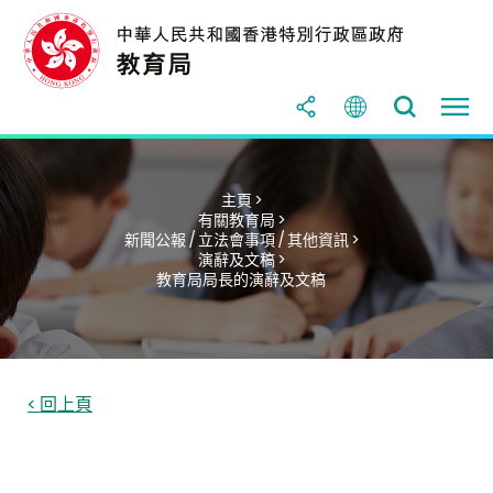
主頁 >
有關教育局 >
新聞公報 / 立法會事項 / 其他資訊 >
演辭及文稿 >
教育局局長的演辭及文稿
< 回上頁