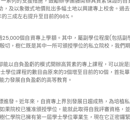
一系列的支援措施，鼓勵辦學團體開辦具質素保證的自
審資助，及以象徵式地價批出多幅土地以興建專上校舍。過
年的三成左右提升至目前的66%。
超過25,000個自資專上學額。其中，屬副學位程度(包
殷切，樹仁既是其中一所可頒授學位的私立院校，我們
卻能以自負盈虧的模式開辦高質素的專上課程，可以說是民
士學位課程的數目由原來的3個增至目前的10個，首批
能力發展自負盈虧的高等教育。
標進發。近年來，自資專上界別發展日趨成熟，為培植私
如果院校已獲准頒授學位，能就此取得自我評審資格，
樹仁學院已擁有第一屆學士學位畢業生，現在它正密鑼