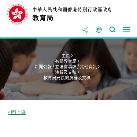
主頁 >
有關教育局 >
新聞公報 / 立法會事項 / 其他資訊 >
演辭及文稿 >
教育局局長的演辭及文稿
< 回上頁