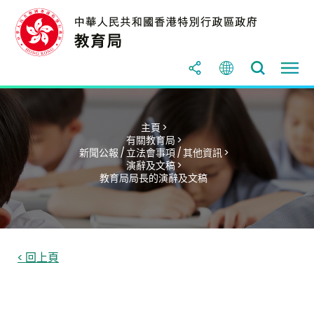
主頁 >
有關教育局 >
新聞公報 / 立法會事項 / 其他資訊 >
演辭及文稿 >
教育局局長的演辭及文稿
< 回上頁