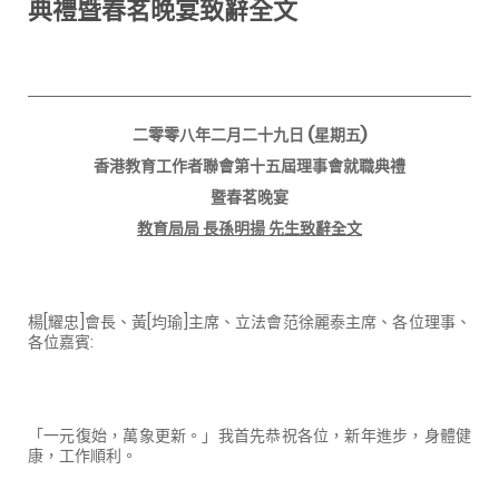
典禮暨春茗晚宴致辭全文
二零零八年二月二十九日
(
星期五
)
香港教育工作者聯會第十五屆理事會就職典禮
暨春茗晚宴
教育局局 長孫明揚 先生致辭全文
楊
[
耀忠
]
會長、黃
[
均瑜
]
主席、立法會范徐麗泰主席、各位理事、
各位嘉賓
:
「一元復始，萬象更新。」我首先恭祝各位，新年進步，身體健
康，工作順利。