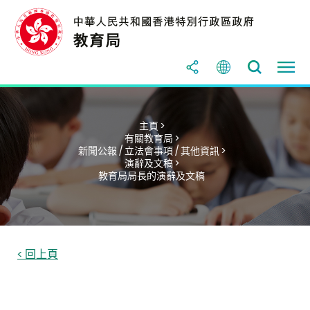
主頁 >
有關教育局 >
新聞公報 / 立法會事項 / 其他資訊 >
演辭及文稿 >
教育局局長的演辭及文稿
< 回上頁