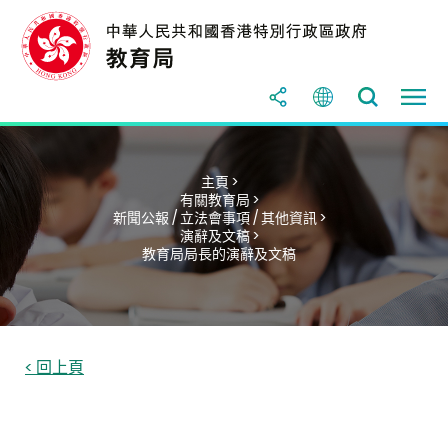
主頁 >
有關教育局 >
新聞公報 / 立法會事項 / 其他資訊 >
演辭及文稿 >
教育局局長的演辭及文稿
< 回上頁