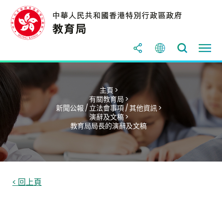
主頁 >
有關教育局 >
新聞公報 / 立法會事項 / 其他資訊 >
演辭及文稿 >
教育局局長的演辭及文稿
< 回上頁