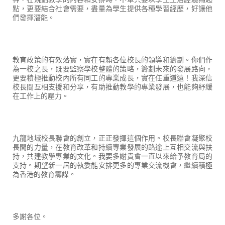
點，更要結合社會需要，盡量為學生提供各種學習經歷，好讓他
們發揮潛能。
教育政策的有效落實，實在有賴各位校長的領導和籌劃。你們作
為一校之長，既要監察學校整體的策略，籌劃未來的發展路向，
更要積極推動校內所有同工的專業成長，實在任重道遠！我深信
校長間互相支援和分享，有助推動教學的專業發展，也能夠紓緩
在工作上的壓力。
九龍地域校長聯會的創立，正正發揮這個作用。校長聯會凝聚校
長間的力量，在教育改革和持續專業發展的路途上互相交流與扶
持，共建教學專業的文化。我要多謝貴會一直以來給予教育局的
支持。期望新一屆的執委能安排更多的專業交流機會，繼續積極
為香港的教育籌謀。
多謝各位。