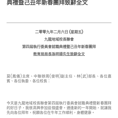
典禮暨己丑年新春團拜致辭全文
二零零九年二月六日
(
星期五
)
九龍地域校長聯會
第四屆執行委員會就職典禮暨己丑年新春團拜
教育局局長孫明揚先生致辭全文
莫
(
鳳儀
)
主席、中聯辦周
(
俊明
)
副主任、林
(
武
)
部長、各位嘉
賓、各位執委、各位校長：
今天是九龍地域校長聯會第四屆執行委員會就職典禮暨新春團拜
的好日子，我很高興參加這個盛會。適逢新的一年開始，就讓我
先向各位拜年，祝願各位在牛年工作順利，身體健康。