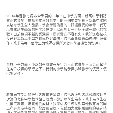
2009年是教育界非常重要的一年。在中學方面，新高中學制將
會正式登場，標誌著本港教育史上的一個重要里程。新高中學制
以培育學生全人發展、學會學習為目的，好讓我們的年青一代可
以養成終生學習的態度和技能，以面對廿一世紀全球一體化的挑
戰。由於這項革新影響深遠，所以實在不容有失。我知道各位校
長已經為新高中學制積極作好準備，包括重新檢視學校的行政運
作，務求為每一個學生與教師提供所需要的學習機會與資源。
至於小學方面，小班教學將會在今年九月正式實施。我衷心希望
在各位校長的領導之下，我們的小學能發揮小班教學的優勢，優
化學與教。
教育局在制訂和推行各教育政策時，包括現正與各議會和校長會
討論的微調中學教學語言政策，都是以學生為本，務求為學生提
供優質教育，培養他們成材。我深信各位校長與其他教育界的同
工亦是與我持着同一態度和目標。我鼓勵大家抱著開放的探究精
神，在規劃教學的內容和安排時，不單只要以學生生活經驗為起