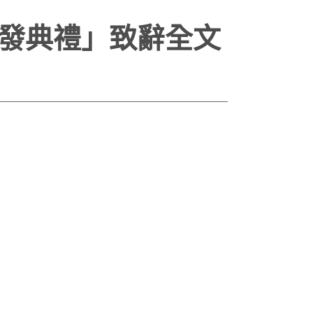
頒發典禮」致辭全文