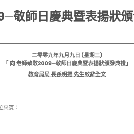
09─敬師日慶典暨表揚狀
二零零九年九月九日
(
星期三
)
「 向 老師致敬
2009─
敬師日慶典暨表揚狀頒發典禮」
教育局局 長孫明揚 先生致辭全文
位來賓：