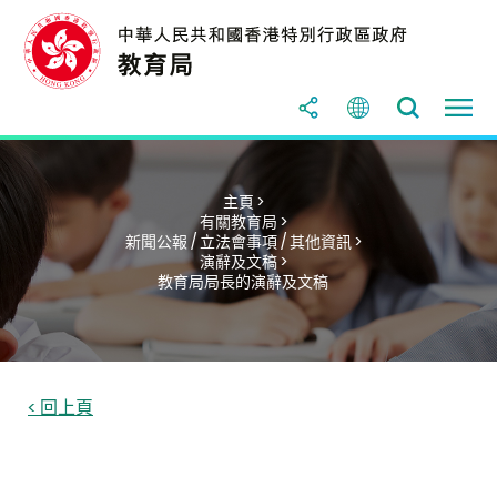
主頁 >
有關教育局 >
新聞公報 / 立法會事項 / 其他資訊 >
演辭及文稿 >
教育局局長的演辭及文稿
< 回上頁