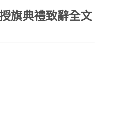
暨授旗典禮致辭全文