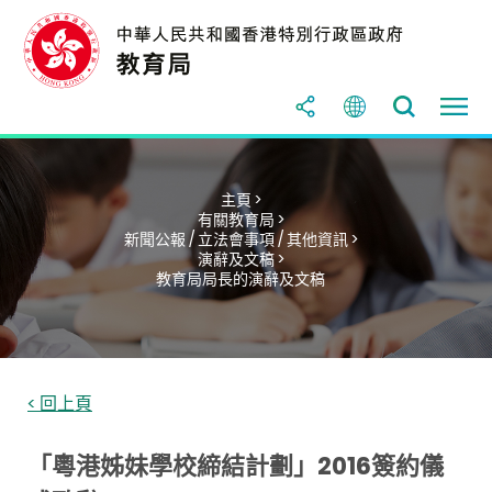
主頁 >
有關教育局 >
新聞公報 / 立法會事項 / 其他資訊 >
演辭及文稿 >
教育局局長的演辭及文稿
< 回上頁
「粵港姊妹學校締結計劃」2016簽約儀