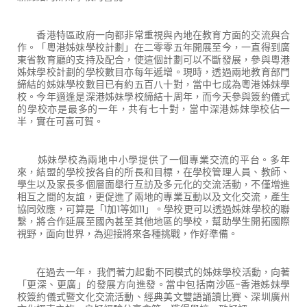
香港特區政府一向都非常重視與內地在教育方面的交流與合
作。「粵港姊妹學校計劃」在二零零五年開展至今，一直得到廣
東省教育廳的支持及配合，使這個計劃可以不斷發展，參與粵港
姊妹學校計劃的學校數目亦每年遞增。現時，透過兩地教育部門
締結的姊妹學校數目已有約五百八十對，當中七成為粵港姊妹學
校。今年適逢是深港姊妹學校締結十周年，而今天參與簽約儀式
的學校亦是最多的一年，共有七十對，當中深港姊妹學校佔一
半，實在可喜可賀。
姊妹學校為兩地中小學提供了一個專業交流的平台。多年
來，結盟的學校按各自的所長和目標，在學校管理人員、教師、
學生以及家長多個層面舉行互訪及多元化的交流活動，不僅增進
相互之間的友誼，更促進了兩地的專業互動以及文化交流，產生
協同效應，可算是「1加1等如11」。學校更可以透過姊妹學校的聯
繫，將合作延展至國內甚至其他地區的學校，幫助學生開拓國際
視野，面向世界，為迎接將來各種挑戰，作好準備。
在過去一年， 我們著力起動不同模式的姊妹學校活動，向著
「更深、更廣」的發展方向進發。當中包括南沙區-香港姊妹學
校簽約儀式暨文化交流活動、經典美文雙語誦讀比賽、深圳廣州