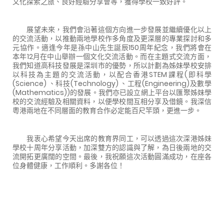
文化探索之旅、良好經驗分享會等，獲得學校一致好評。
展望未來，我們會沿著這個方向進一步發展並繼續優化以上
的交流活動，以推動兩地學校作多角度及更深層的專業探討和多
元協作。適逢今年是孫中山先生誕辰150周年紀念，我們將會在
本年12月在中山舉辦一個文化交流活動。而在主題式交流方面，
我們知道高科技發展是深圳市的優勢，所以計劃為姊妹學校安排
以科技為主題的交流活動，以配合香港STEM課程(即科學
(Science) 、科技(Technology) 、工程(Engineering)及數學
(Mathematics))的發展。我們亦已設立網上平台以匯聚姊妹學
校的交流經驗及相關資料，以便學校間互相分享及借鏡。我深信
粵港兩地在不同層面的教育合作必定能百尺竿頭，更進一步。
我衷心希望今天出席的教育界同工，可以透過這次深港姊妹
學校十周年分享活動，加深雙方的認識與了解，為日後兩地的交
流開拓更廣闊的空間。最後，我祝願這次活動圓滿成功，在座各
位身體健康，工作順利。多謝各位！