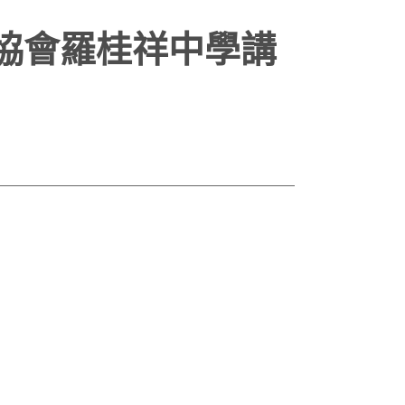
協會羅桂祥中學講