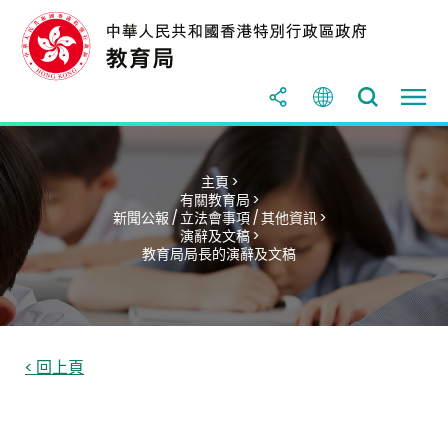
主頁 >
有關教育局 >
新聞公報 / 立法會事項 / 其他資訊 >
演辭及文稿 >
教育局局長的演辭及文稿
< 回上頁