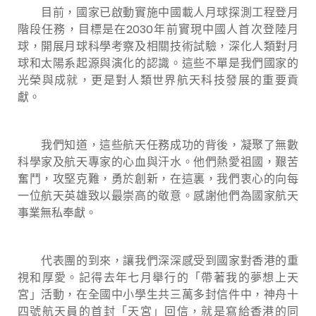
目前，國家已啟動實施中國載人月球探測工程登月
階段任務，目標是在2030
年前實現中國人首次登陸月
球，開展月球科學考察及相關技術試驗，深化人類對月
球和太陽系起源與演化的認識。這些不單是我們國家的
光榮與成就，更是對人類世界航天科技發展的重要貢
獻。
我們知道，這些航天任務成功的背後，凝聚了無數
科學家及航天專家的心血與汗水。他們熱愛祖國，艱苦
奮鬥，攻堅克難，勇於創新，在這裏，我們衷心的向每
一位航天英雄致以最崇高的敬意。感謝他們為國家航天
事業無私奉獻。
代表團的到來，讓我們深深感受到國家對香港的重
視和厚愛。記得去年七月舉行的「帶著我的夢想上天
宮」活動，在全國中小學生共三萬多封信件中，神舟十
四號航天員的首封「天宮」回信，就是寫給香港的同