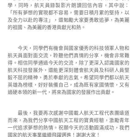
學，同時，航天員錄製影片朗讀回信內容，其中說：
「所有夢想的實現都不容易，需要日積月累的堅持，以
及全力以赴的專注」，還勉勵大家要勇敢追夢，為美麗
的祖國、為美麗的香港貢獻光和熱。
今天，同學們有機會與國家優秀的科技領軍人物和
航天員面對面交流，聆聽他們真情的分享，機會非常難
得。相信同學通過今天的交流，除了更深入認識國家的
航天科技發展外，還能更深刻體會航天員及科研人員堅
毅不屈的精神，勇於奉獻的志氣。希望同學們都以航天
英雄為榜樣，好好裝備自己，成為既有家國情懷，又有
過硬本領的新一代，將來為國家的發展作出貢獻。
最後，我要再次感謝中國載人航天工程代表團遠道
而來，為我們分享中國航天工程的寶貴經驗，激勵青年
一代追求夢想的熱情。祝願今天的活動圓滿成功，我們
國家的航天事業繼續飛躍邁進！謝謝大家！