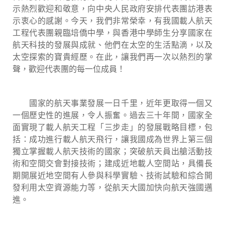
示熱烈歡迎和敬意，向中央人民政府安排代表團訪港表
示衷心的感謝。今天，我們非常榮幸，有我國載人航天
工程代表團親臨培僑中學，與香港中學師生分享國家在
航天科技的發展與成就、他們在太空的生活點滴，以及
太空探索的寶貴經歷。在此，讓我們再一次以熱烈的掌
聲，歡迎代表團的每一位成員！
國家的航天事業發展一日千里，近年更取得一個又
一個歷史性的進展，令人振奮。過去三十年間，國家全
面實現了載人航天工程「三步走」的發展戰略目標，包
括：成功進行載人航天飛行，讓我國成為世界上第三個
獨立掌握載人航天技術的國家；突破航天員出艙活動技
術和空間交會對接技術；建成近地載人空間站，具備長
期開展近地空間有人參與科學實驗、技術試驗和綜合開
發利用太空資源能力等，從航天大國加快向航天強國邁
進。