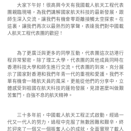
大家下午好！很高興今天有我國載人航天工程代表
團親臨現場，為我們講解國家航天科技的最新發展，跟
師生深入交流，讓我們有機會零距離接觸太空探索。在
這裏，讓我們再次以最熱烈的掌聲，表達我們對中國載
人航天工程代表團的歡迎！
為了更廣泛與更多的同學互動，代表團這次訪港行
程非常緊密，除了理工大學，代表團的其他成員同時在
香港科技大學和師生進行交流。代表團的到來，充分展
示了國家對香港和我們年青一代的重視和愛護。我們不
單有機會一睹航天員的風采，更能從他們的分享中，立
體感受到祖國在航天科技的蓬勃發展，見證甚麼叫做艱
苦奮鬥，自強不息的航天精神。
三十多年前，中國載人航天工程正式啟動，經過一
代又一代人的努力，過程中克服了無數困難和艱辛，終
於迎來了一個又一個振奮人心的成就，全面實現了載人