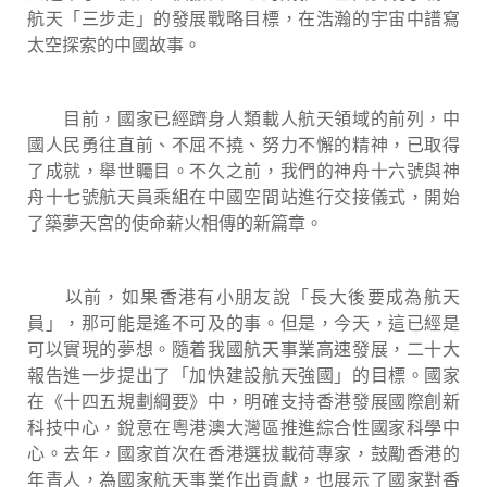
航天「三步走」的發展戰略目標，在浩瀚的宇宙中譜寫
太空探索的中國故事。
目前，國家已經躋身人類載人航天領域的前列，中
國人民勇往直前、不屈不撓、努力不懈的精神，已取得
了成就，舉世矚目。不久之前，我們的神舟十六號與神
舟十七號航天員乘組在中國空間站進行交接儀式，開始
了築夢天宮的使命薪火相傳的新篇章。
以前，如果香港有小朋友說「長大後要成為航天
員」，那可能是遙不可及的事。但是，今天，這已經是
可以實現的夢想。隨着我國航天事業高速發展，二十大
報告進一步提出了「加快建設航天強國」的目標。國家
在《十四五規劃綱要》中，明確支持香港發展國際創新
科技中心，銳意在粵港澳大灣區推進綜合性國家科學中
心。去年，國家首次在香港選拔載荷專家，鼓勵香港的
年青人，為國家航天事業作出貢獻，也展示了國家對香