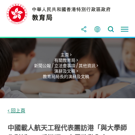
主頁 >
有關教育局 >
新聞公報 / 立法會事項 / 其他資訊 >
演辭及文稿 >
教育局局長的演辭及文稿
< 回上頁
中國載人航天工程代表團訪港「與大學師