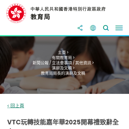
主頁 >
有關教育局 >
新聞公報 / 立法會事項 / 其他資訊 >
演辭及文稿 >
教育局局長的演辭及文稿
< 回上頁
VTC玩轉技能嘉年華2025開幕禮致辭全