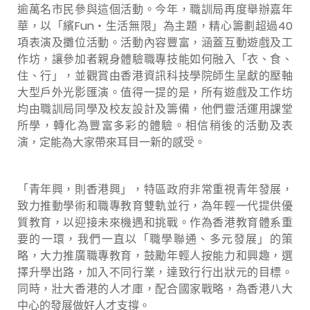
逾萬名市民參與這個活動。今年，職訓局再度舉辦嘉年
華，以「繽Fun‧生活無限」為主題，精心籌劃超過40
項表演及攤位活動。活動內容豐富，涵蓋互動遊戲及工
作坊，讓參加者親身體驗職專技能如何融入「衣、食、
住、行」，並觀賞由香港資訊科技學院師生呈獻的壓軸
大型戶外光影匯演。值得一提的是，所有遊戲及工作坊
均由職訓局同學及校友設計及籌備，他們靈活運用課堂
所學，轉化為豐富多彩的體驗。相信稍後的活動及表
演，定能為大家帶來耳目一新的感受。
「青年興，則香港興」，特區政府非常重視青年發展，
致力推動學術和職專教育雙軌並行，為年輕一代提供優
質教育，以迎接未來機遇和挑戰。作為香港教育體系重
要的一環，我們一直以「職學聯通、多元發展」的策
略，大力推廣職專教育，鼓勵年輕人按能力和興趣，選
擇升學出路，加入不同行業，達致行行出狀元的目標。
同時，壯大香港的人才庫，配合國家戰略，為香港八大
中心的發展做好人才支撐。