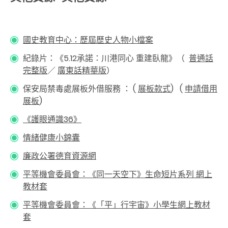
國史教育中心：歷屆歷史人物小檔案
紀錄片：《5.12承諾：川港同心 重建臥龍》（
普通話
完整版
／
廣東話精華版
）
保安局禁毒處展板外借服務 ： (
展板款式
) (
申請借用
展板
)
《護眼通識36》
情緒健康小錦囊
廉政公署德育資源網
平等機會委員會：《同一天空下》生命短片系列 網上
教材套
平等機會委員會：《「平」行宇宙》小學生網上教材
套