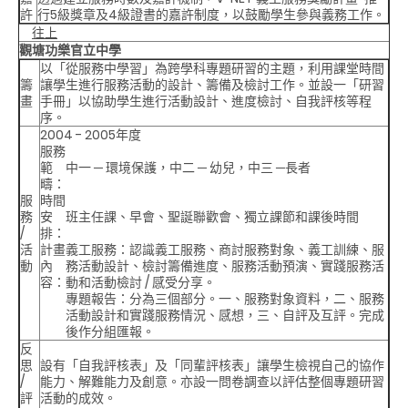
許
行5級獎章及4級證書的嘉許制度，以鼓勵學生參與義務工作。
往上
觀塘功樂官立中學
以「從服務中學習」為跨學科專題研習的主題，利用課堂時間
籌
讓學生進行服務活動的設計、籌備及檢討工作。並設一「研習
畫
手冊」以協助學生進行活動設計、進度檢討、自我評核等程
序。
2004 - 2005年度
服務
範
中一 ─ 環境保護，中二 ─ 幼兒，中三 ─長者
疇：
服
時間
務
安
班主任課、早會、聖誕聯歡會、獨立課節和課後時間
/
排：
活
計畫
義工服務
：認識義工服務、商討服務對象、義工訓練、服
動
內
務活動設計、檢討籌備進度、服務活動預演、實踐服務活
容：
動和活動檢討 / 感受分享。
專題報告
：分為三個部分。一、服務對象資料，二、服務
活動設計和實踐服務情況、感想，三、自評及互評。完成
後作分組匯報。
反
思
設有「自我評核表」及「同輩評核表」讓學生檢視自己的協作
/
能力、解難能力及創意。亦設一問卷調查以評估整個專題研習
評
活動的成效。