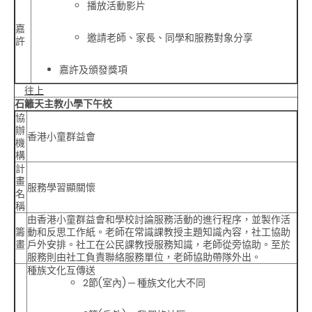
播放活動影片
嘉
邀請老師、家長、同學和服務對象分享
許
嘉許及頒發獎項
往上
石籬天主教小學下午校
協
辦
香港小童群益會
機
構
計
畫
服務學習顯關懷
名
稱
由香港小童群益會和學校討論服務活動的進行程序，並製作活
籌
動和反思工作紙。老師在常識課教授主題知識內容，社工協助
畫
戶外安排。社工在公民課教授服務知識，老師從旁協助。至於
服務則由社工負責聯絡服務單位，老師協助帶隊外出。
種族文化互傳送
2節(室內) ─ 種族文化大不同