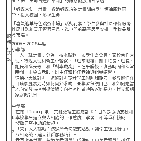
者，把「生命會連綿不斷」的訊息發放到各階層。
「蝴蝶大使」計畫
：透過蝴蝶培殖計畫訓練學生領袖服務同
學，投入校園，珍視生命。
「喜氣迎羊綠色跳蚤市場」活動花絮
：學生參與社區環保服務
推廣共融和善用資源訊息，為屯門的基層居民安排二手物品跳
蚤巿場。
服
務
2005 - 2006年度
/
小學部
活
一人一職計畫
：分為「校本職務」如學生會會員、家校合作大
動
使、禮貌大使和衛生小督察，「班本職務」如午膳長、班長、
1.
組長和隊長等，和「科本職務」。在午膳後、班務時間和課堂
時間，由負責老師、班主任和科任老師與組員練習。
快樂小天使計畫
：透過計畫提升學生的解難能力；教導他們在
目睹家庭暴力時如何向外求助，並學習保護自己，和如何適當
2.
地向父母表達困擾情緒；向社區推廣預防家庭暴力、建立和諧
家庭的訊息。
中學部
拉闊「Teen」地 ─ 共融交換生體驗計畫
：目的是協助友校和
1.
本校學生建立與人相處的正確態度，學習互相尊重和接納，
發揮守望相助的精神。
「營」人大挑戰
：透過歷奇體驗式活動，讓學生彼此服侍，
2.
互相認識，建立社群服務精神。
老有所為計畫
：透過長者與學生的活動，由長者和學生擔任