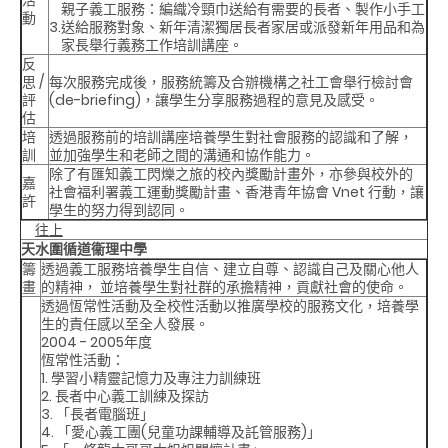
親子義工服務
：編織冷頸巾送給有需要的長者、製作小手工
動
3.
送給服務對象、新年清潔獨居長者家居或派發新年用品和為
家長舉行義務工作培訓講座。
反
思 /
每次服務完成後，服務統籌及合辦機構之社工會舉行檢討會
評
(de-briefing)，讓學生分享服務過程的意見及感受。
估
培
透過服務前的培訓講座培養學生對社會服務的認識和了解，
訓
並加強學生和老師之間的溝通和協作能力。
除了有匯知義工閃爍之旅的校內獎勵計畫外，亦參與校外的
嘉
社會福利署義工運動獎勵計畫、香港青年協會 Vnet 行動，讓
許
學生的努力得到認同。
往上
天水圍循道衞理中學
籌
透過義工服務培養學生自信、建立自尊、認識自己及關心他人
畫
的精神， 並培養學生對社群的承擔精神，貢獻社會的使命。
透過恆常性活動及全校性活動以推廣學校的服務文化，培養學
生的責任感以至全人發展。
2004 - 2005年度
恆常性活動
：
1. 學習小精靈記憶力及專注力訓練班
2. 長者中心義工訓練及探訪
3. 「長者電腦班」
4. 「愛心義工團(兒童功課輔導及託管服務)」