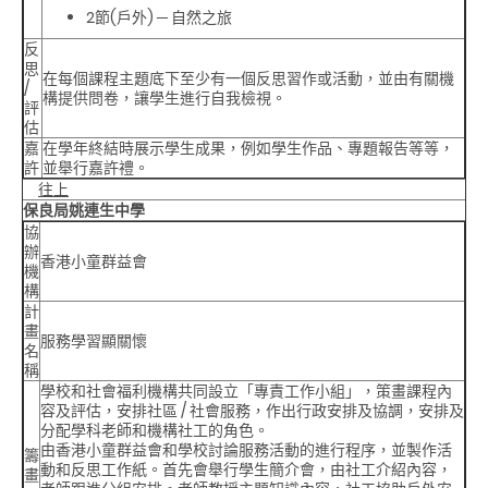
2節(戶外) ─ 自然之旅
反
思
在每個課程主題底下至少有一個反思習作或活動，並由有關機
/
構提供問卷，讓學生進行自我檢視。
評
估
嘉
在學年終結時展示學生成果，例如學生作品、專題報告等等，
許
並舉行嘉許禮。
往上
保良局姚連生中學
協
辦
香港小童群益會
機
構
計
畫
服務學習顯關懷
名
稱
學校和社會福利機構共同設立「專責工作小組」，策畫課程內
容及評估，安排社區 / 社會服務，作出行政安排及協調，安排及
分配學科老師和機構社工的角色。
由香港小童群益會和學校討論服務活動的進行程序，並製作活
籌
動和反思工作紙。首先會舉行學生簡介會，由社工介紹內容，
畫