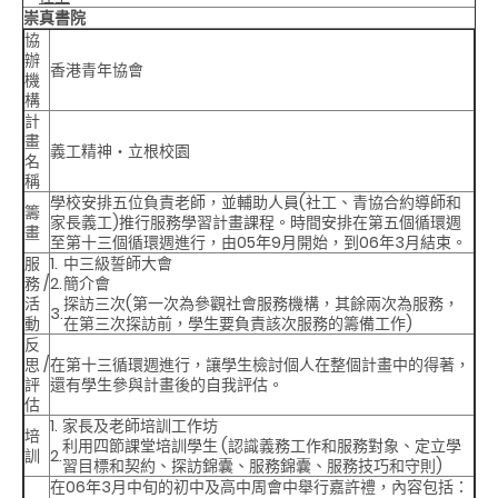
崇真書院
協
辦
香港青年協會
機
構
計
畫
義工精神‧立根校園
名
稱
學校安排五位負責老師，並輔助人員(社工、青協合約導師和
籌
家長義工)推行服務學習計畫課程。時間安排在第五個循環週
畫
至第十三個循環週進行，由05年9月開始，到06年3月結束。
服
1.
中三級誓師大會
務 /
2.
簡介會
活
探訪三次(第一次為參觀社會服務機構，其餘兩次為服務，
3.
動
在第三次探訪前，學生要負責該次服務的籌備工作)
反
思 /
在第十三循環週進行，讓學生檢討個人在整個計畫中的得著，
評
還有學生參與計畫後的自我評估。
估
1.
家長及老師培訓工作坊
培
利用四節課堂培訓學生 (認識義務工作和服務對象、定立學
訓
2.
習目標和契約、探訪錦囊、服務錦囊、服務技巧和守則)
在06年3月中旬的初中及高中周會中舉行嘉許禮，內容包括：