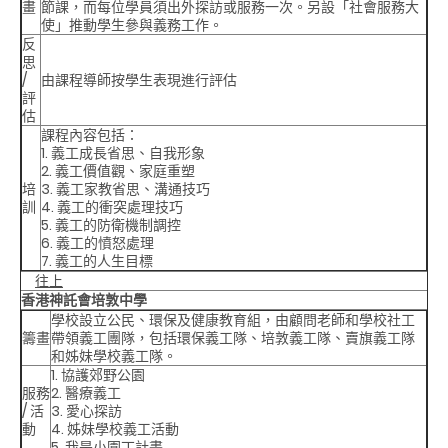
畫
節課，而每位學員須出外探訪或服務一次。另設「社會服務大
使」推動學生參與義務工作。
反
思
/
由課程導師按學生表現進行評估
評
估
課程內容包括：
1. 義工成長省思、自我形象
2. 義工價值觀、家庭重塑
培
3. 義工家教省思、溝通技巧
訓
4. 義工的衝突處理技巧
5. 義工的防衛機制調控
6. 義工的憤怒處理
7. 義工的人生目標
往上
香港神託會培敦中學
學校設立公民、環保及健康教育組，由顧問老師和學校社工
籌畫
帶領義工團隊，包括環保義工隊、培敦義工隊、賣旗義工隊
和姊妹學校義工隊。
1. 協護郊野公園
服務
2. 醫療義工
/ 活
3. 愛心探訪
動
4. 姊妹學校義工活動
5. 我是小園丁計畫