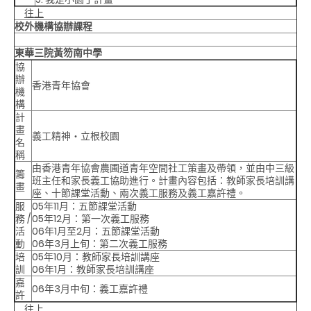
往上
校外機構協辦課程
東華三院黃笏南中學
協
辦
香港青年協會
機
構
計
畫
義工精神‧立根校園
名
稱
由香港青年協會農圃道青年空間社工策畫及帶領，並由中三級
籌
班主任和家長義工協助進行。計畫內容包括：教師家長培訓講
畫
座、十節課堂活動、兩次義工服務及義工嘉許禮。
服
05年11月：五節課堂活動
務 /
05年12月：第一次義工服務
活
06年1月至2月：五節課堂活動
動
06年3月上旬：第二次義工服務
培
05年10月：教師家長培訓講座
訓
06年1月：教師家長培訓講座
嘉
06年3月中旬：義工嘉許禮
許
往上