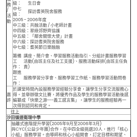
級：
生日會
務
中七
/
探訪耆英院舍服務
級：
活
2005 - 2006年度
動
中三級：共融活動 / 小老師計畫
中四級：翠綠郊野齊協護
中五級：「鄰舍關懷大使」計畫
中六級：探訪耆英院舍服務
中七級：耆英節日樂融融
籌備
講座、簡介會、學習服務活動指引、分組計畫服務學習
工
活動(由班主任及社工支援)、服務活動綵排(由班主任負
作：
責)
跟進
工
服務學習分享會、服務學習工作紙、服務學習活動問卷
作：
於課堂時間內設服務學習經驗分享會，讓學生分享交流服務心
嘉
得。並舉辦徵文比賽，將優秀作品及學生的服務學習活動後感
許
編纂成「快樂之源---義工感言集」，讓學生的服務經驗再一
次得到認同和肯定。
往上
沙田循道衛理中學
抽離式進階提升學習(2005年9月至2006年3月)
與CYC(公益少年團)合作，在中四全級挑選20人，進行「核心
小組」服務學習。由導師和核心小組開會，訂定目標和期望、