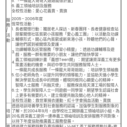
5. 「一條龍大哥哥大姐姐關懷計畫」
6. 義工領袖培訓及服務
全校性活動
：愛心花義賣、賣旗
2005 - 2006年度
服
恆常性活動
：
務
1.
長者關懷行動
：獨居老人探訪、新春團拜、長者健康檢查站
/
朋輩關懷社區貧窮小孩服務「愛心義工團」
：以活動及功課
活
2.
輔導形式，關心區內貧窮或新來港小孩，聆聽他們的心聲，
動
讓他們感到被關懷及愛護。
功課輔導及託管服務「學習小精靈」
：透過功課輔導及遊
3.
戲，服務一群有需要的小朋友，讓他們愉快學習。
義工領袖訓練計畫「義想Teen開」
：期望讓資深義工有更多
4.
策畫活動的機會，與初中學生共同服務智障人士。
一條龍共成長服務「一條龍大哥哥姐姐」
：培訓學生領袖擔
5.
任小老師角色，以提升同學的領導能力，並協助天循小學生
解決學習及成長中的問題，體現同根同心顯愛心的精神。
智障人士服務「共融天使」
：服務保良局天澤工場的智障人
6.
士，學生與智障人士一同遊戲一同學習，期望學生認識社會
上更多有需要的人，建立傷健共融及關心他人的精神。
全校性活動
：救世軍捐衣運動、紅十字會捐血活動、賣旗
透過培訓培養學生對社會服務的認識，加強學生對服務對象的
培
了解。於2004年9月，由學校社工開辦義工領袖培訓小組，為
訓
20名資深義工提供一連串義工領袖培訓及安排服務不同對象，
以待下年度協助推廣義工服務發展。
嘉
透過建立服務時數及嘉許機制，V-NET 義工服務獎勵計畫-推