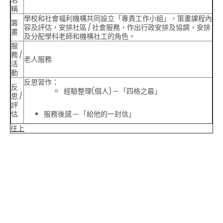
稱
學校和社會福利機構共同設立「專責工作小組」，策畫課程內
籌
容及評估，安排社區 / 社會服務，作出行政安排及協調，安排
畫
及分配學科老師和機構社工的角色。
服
務 /
老人服務
活
動
反思習作：
反
經驗整理(個人) ─ 「四格之最」
思 /
評
估
服務後感 ─ 「給他的一封信」
往上