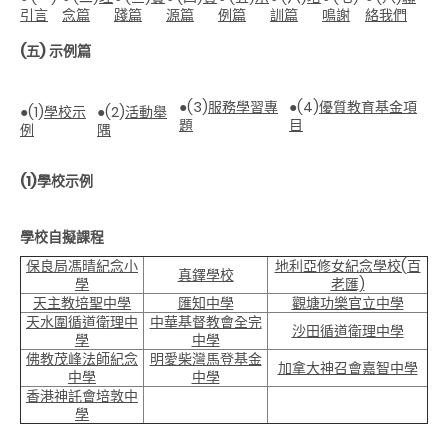
引言
念篇
踐篇
源篇
例篇
訓篇
鳴謝
絡我們
(五)
示例篇
●
(3)
服務學習專
●
(4)
優質教育基金項
●
(1)
學校示
●
(2)
活動舉
題
目
例
隅
(1)學校示例
學校自擬課程
保良局馮晴紀念小
地利亞修女紀念學校(百
真鐸學校
學
老匯)
天主教培聖中學
匯知中學
觀塘功樂官立中學
天水圍循道衛理中
中華基督教會全完
沙田循道衛理中學
學
中學
佛教茂峰法師紀念
明愛柴灣馬登基金
加拿大神召會嘉智中學
中學
中學
香港神託會培敦中
學