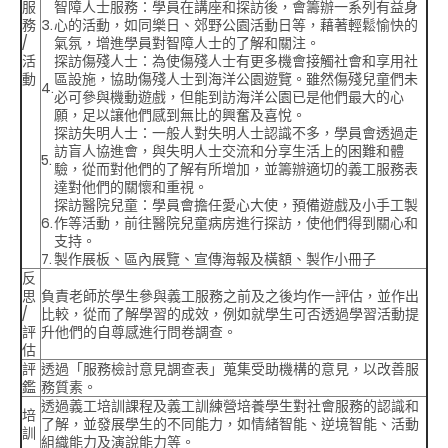
服
智障人士服務
：學員在講座和探訪後，會籌辦一系列有益身
務
3.
心的活動，如同樂日、郊野公園活動日等，藉著輕鬆愉快的
/
氣氛，增進學員對智障人士的了解和關注。
活
探訪傷殘人士
：為使傷殘人士有更多機會接觸社會和享用社
動
區設施，協助傷殘人士到海洋公園遊覽。雖然傷殘兒童們未
4.
必可參與機動遊戲，但能到訪海洋公園已是他們最大的心
願，足以讓他們感到無比的興奮及喜悅。
探訪失明人士
：一般人對失明人士認識不多，學員會透過走
訪盲人協進會，與失明人士交流和分享生活上的困難和體
5.
驗，從而對他們的了解有所增加，並籌辦適切的義工服務表
達對他們的關懷和重視。
探訪醫院兒童
：學員會擔任愛心大使，預備遊戲及小手工製
6.
作等活動，前往醫院兒童病房進行探訪，使他們得到關心和
支持。
7.
製作展板、區內展覽、宣傳海報及橫額、製作小冊子
反
思
負責老師於學生參與義工服務之前及之後均作一評估，並作出
/
比較，從而了解學習的成效，例如就學生可否透過學習活動提
評
升他們的自尊感進行問卷調查。
估
評
透過「服務檢討意見調查表」蒐集受助機構的意見，以改善服
鑑
務質素。
透過義工培訓課程及義工訓練營培養學生對社會服務的認識和
培
了解，並發展學生的不同能力，如情緒智能、逆境智能、活動
訓
組織能力及演說能力等。