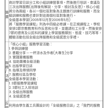
商討學習日誌分工和小組訓練營事項。然後進行培訓、會議及
三次出隊服務(出隊後有解說、分享、檢討及反思)。核心小組
將分為兩組，各以一個社區對象為主題進行訓練和服務，而全
籌
級訓練和服務也會針對這兩個社區對象進行。
畫
全級基本學習(2005年12月至2006年5月)
將「服務學習課程」列為中四級必修課。在正規課程上，學校
安排2節宗教教育科作反思和分享，並邀請社工分享。然後安排
7節的德育及公民科的課堂上學習服務類別、態度、技巧等等，
體驗活動包括全級出隊服務和全級感恩分享禮。
「核心小組」服務學習活動
：
1. 參與訓練營
2. 書籍分享 ─ 一杯涼水及作者(大專生)分享
3. 實踐籌備服務
4. 協助籌備全級活動
服
5. 出版學習日誌
務
6. 指導及帶領同學
/
7. 服務社區及學校
活
全級基本學習活動
：
動
1. 3節服務學習課程
2. 3節社工入班培訓
3. 全級出隊服務
4. 全級感恩禮
反
利用由學生義工兵團設計的「全級服務日誌」之「我們的服務
思