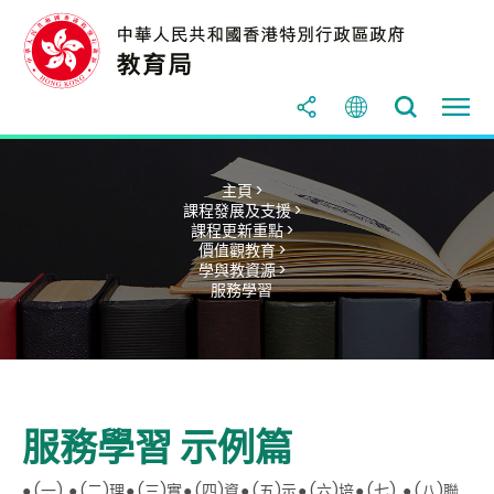
主頁 >
課程發展及支援 >
課程更新重點 >
價值觀教育 >
學與教資源 >
服務學習
服務學習 示例篇
● (一)
● (二)
理
● (三)
實
● (四)
資
● (五)
示
● (六)
培
● (七)
● (八)
聯