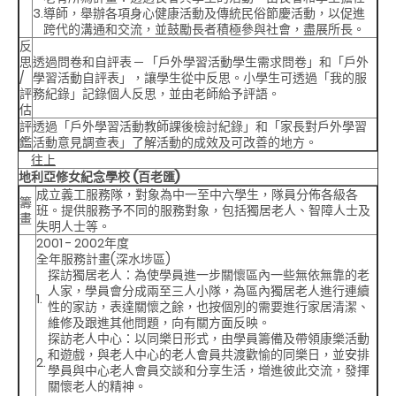
3.
導師，舉辦各項身心健康活動及傳統民俗節慶活動，以促進
跨代的溝通和交流，並鼓勵長者積極參與社會，盡展所長。
反
思
透過問卷和自評表 ─ 「戶外學習活動學生需求問卷」和「戶外
/
學習活動自評表」，讓學生從中反思。小學生可透過「我的服
評
務紀錄」記錄個人反思，並由老師給予評語。
估
評
透過「戶外學習活動教師課後檢討紀錄」和「家長對戶外學習
鑑
活動意見調查表」了解活動的成效及可改善的地方。
往上
地利亞修女紀念學校 (百老匯)
成立義工服務隊，對象為中一至中六學生，隊員分佈各級各
籌
班。提供服務予不同的服務對象，包括獨居老人、智障人士及
畫
失明人士等。
2001 - 2002年度
全年服務計畫(深水埗區)
探訪獨居老人
：為使學員進一步關懷區內一些無依無靠的老
人家，學員會分成兩至三人小隊，為區內獨居老人進行連續
1.
性的家訪，表達關懷之餘，也按個別的需要進行家居清潔、
維修及跟進其他問題，向有關方面反映。
探訪老人中心
：以同樂日形式，由學員籌備及帶領康樂活動
和遊戲，與老人中心的老人會員共渡歡愉的同樂日，並安排
2.
學員與中心老人會員交談和分享生活，增進彼此交流，發揮
關懷老人的精神。