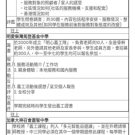
- 服務對象的照顧者 / 家人的感受
- 社區情況如何(社區的服務機構、支援和配套)
- 香港情況如何
學生問卷調查：共30題。內容包括程序安排、服務情況、整
評鑑
體成效及其他(如同學在服務前後對服務對象態度的改變)
往上
明愛柴灣馬登基金中學
於2000年成立「明心義工隊」，負責老師共10人，全是骨幹
籌
老師，另外邀請其他老師及家長參與。學生成員方面，會招募
畫
約300人，中一至中七的學生均可以報名參加。
服
務 /
1. 服務活動簡介 / 工作坊
活
2. 親身體驗：本地服務和國內服務
動
反
思 /
1. 義工活動後感想 / 呈交個人報告
評
2. 全校分享
估
嘉
學期完結時向學生發出義工證書
許
往上
加拿大神召會嘉智中學
學校將「義工課程」列入「多元智能自選課」，並在外聘請導
籌
師教授。中三同學必須在其中一個學期選修此課程。每學期十