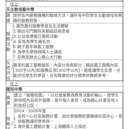
往上
天主教培聖中學
籌
提供區內服務機構的聯絡方法，讓所有中四學生主動尋找有興
畫
趣的服務對象。
1. 廣西農村服務學習及生活體驗
2. 探訪屯門醫院末期癌症病患者
服
3. 公益金便服日籌款活動
務 /
4. 家長為學生補毛衣
活
5. 親子嘉年華義工服務
動
6. 為學生舉辦視障人士講座
7. 非典型肺炎心連心大行動
反
簡潔的義工服務報告，內容分為兩部分：描述義工服務內容
思 /
(300字以內)和服務反思(300字以內)。既能讓學生反思，亦
評
能評估學生的學習。另有簡單的評分標準供教師參考。
估
往上
匯知中學
建立「服務校園」，以社會服務為教育活動的軸心，使學生
籌
參與校內及校外服務，提升個人素質，成為關心社會及他人
畫
的良好公民。
2004 - 2005年度
全校一心社區服務計畫
：由社會服務統籌聯絡社區中心，安
服
1.
排服務讓同學參與。
務 /
2.
海外義工體驗計畫
：上海聽障人士探訪
活