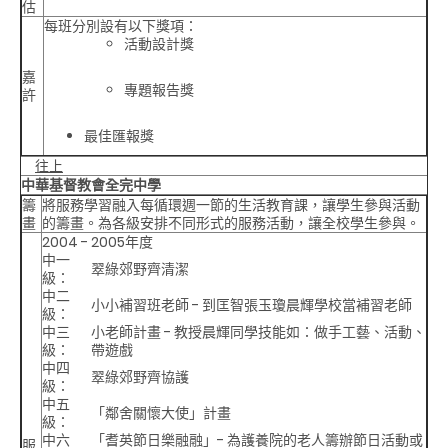
估
每班分別設有以下獎項：
活動設計獎
嘉
專題報告獎
許
最佳匯報獎
往上
中華基督教會全完中學
籌
將服務學習融入每循環週一節的生活教育課，讓學生參與活動
畫
的籌畫。為各級安排不同形式的服務活動，讓全校學生參與。
2004 - 2005年度
中一
翠綠郊野齊清潔
級：
中二
小小補習班老師 - 到匡智張玉瓊晨輝學校當補習老師
級：
中三
小老師計畫 - 教授晨輝同學技能如：做手工藝、活動、
級：
帶遊戲
中四
翠綠郊野齊協護
級：
中五
「鄰舍關懷大使」計畫
級：
中六
「耆英節日樂融融」- 為護養院的老人籌辦節日活動或
服