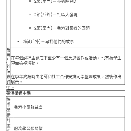
2節(室內) ─ 長者睇真D
2節(戶外) ─ 社區大發現
2節(室內) ─ 香港對長者的回饋
2節(戶外) ─ 尋找他們的故事
反
思
在每個課程主題底下至少有一個反思習作或活動，也有為學生
/
預備檢視活動。
評
估
嘉
在學年終結時由老師和社工合作安排同學整理成果，然後作出
許
展示。
往上
葵涌循道中學
協
辦
香港小童群益會
機
構
計
畫
服務學習顯關懷
名