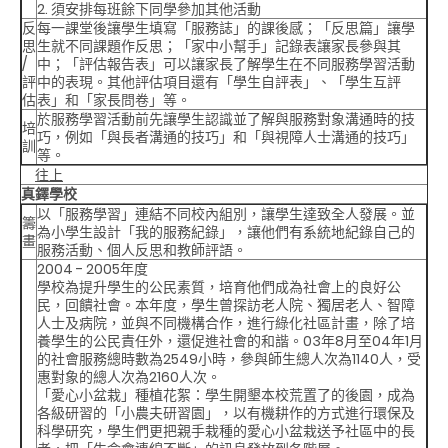
2. 須安排每班餘下同學參加其他活動
反
每一課堂後讓學生填寫「服務誌」的課後感；「反思篇」讓學
思
生就不同課題作反思；「家中小幫手」記錄表讓家長參與其
/
中；「評估報告表」可以讓家長了解學生在不同服務學習活動
評
中的表現。其他評估項目還有「學生自評表」、「學生互評
估
表」和「家長問卷」等。
於服務學習活動前先讓學生認識並了解與服務對象溝通時的技
培
巧，例如「與長者溝通的技巧」和「與視障人士溝通的技巧」
訓
等。
往上
真鐸學校
以「服務學習」連結不同校內組別，讓學生達致全人發展。並
籌
為小學生設計「我的服務紀錄」，讓他們有系統地紀錄自己的
畫
服務活動、個人反思和教師評語。
2004 - 2005年度
學校為提升學生的公民素質，培育他們成為社會上的良好公
民，回饋社會。本年度，學生曾探訪老人院、獨居老人、智障
人士及病院，並與不同機構合作，進行綠化社區計畫，除了培
養學生的公民責任外，還促進社會的和諧。03年8月至04年1月
的社會服務總時數為2549小時，參與師生總人次為1140人，受
惠對象的總人次為2160人次。
「愛心小盆栽」種植花絮
：學生開墾本校荒置了的後園，成為
各級研習的「小農夫研習園」，以有機耕作的方式進行環保及
科學研究，學生們更把親手栽種的愛心小盆栽送予社區中的長