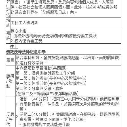
感言」，讓學生填寫反思。反思內容包括個人成長、人際關
/
係、社區社會和個人回應四個方面。此外，核心小組成員的服
評
務感言會刊登在「全級服務日誌」內。
估
培
由社工入班培訓
訓
核心小組
嘉
1. 由校外機構向表現優秀的同學頒發優秀義工獎狀
許
2. 校內優秀義工獎
往上
佛教茂峰法師紀念中學
結合學科知識、發展技能與服務經歷，以培育正面的價值觀
籌畫
和進行有效學習。
中六級服務學習活動(共四節)
第一節：溝通訓練與義務工作介紹
服務
第二節：校外探訪(長者中心及智障中心)
/ 活
第三節：經辦活動(長者中心及智障中心)
動
第四節：分享與反思、嘉許
(在第二及三節前學生均須準備活動)
活動一(40分鐘)：把兩班中六同學分成四組，他們要利用
1.
有限物資製作一件作品，以表達兩次戶外服務的所學和得
著。
反思
活動二(40分鐘)：社會問題討論。在服務後，透過同學觀
2.
/ 評
察所得，討論以下問題，並作出分享：
估
- 服務機構的主要功能是什麼