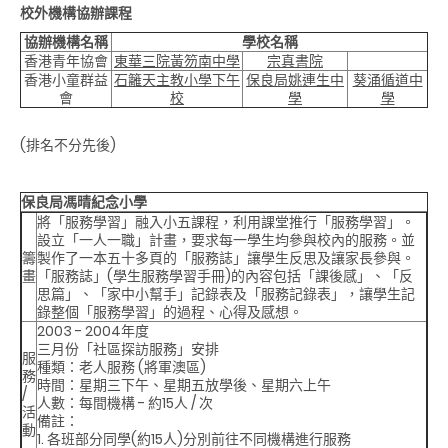
校外機構協辦課程
協辦機構名稱
學校名稱
香港青年協會
東華三院黃笏南中學
宗真書院
香港小童群益
石籬天主教小學下午
保良局姚連生中
葵涌循道中
會
校
學
學
(排名不分先後)
保良局馮晴紀念小學
將「服務學習」融入小五課程，利用課堂推行「服務學習」。
設立「一人一職」計畫，要求每一學生均參與校內的服務。並
籌
製作了一本五十多頁的「服務誌」讓學生反思及讓家長參與。
畫
「服務誌」(學生服務學習手冊)的內容包括「課後感」、「反
思篇」、「家中小幫手」記錄表及「服務記錄表」，讓學生記
錄整個「服務學習」的過程、心得及感想。
2003 - 2004年度
三月份「社區探訪服務」安排
服
種類：老人服務 (將軍澳區)
務
時間：星期三下午、星期五放學後、星期六上午
/
人數：每間機構 - 約15人 / 次
活
備註：
動
1. 各班部分同學(約15人)分別前往不同機構進行服務