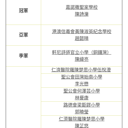
嘉諾撒聖家學校
冠軍
陳詩濼
港澳信義會黃陳淑英紀念學校
亞軍
趙懿晴
軒尼詩道官立小學（銅鑼灣）
季軍
陳緯亮
仁濟醫院羅陳楚思小學伍悅澄
聖公會田灣始南小學
李光懋
聖公會何澤芸小學
林譽康
路德會梁鉅鏐小學
郭曉瑩
仁濟醫院羅陳楚思小學
陳芷悠