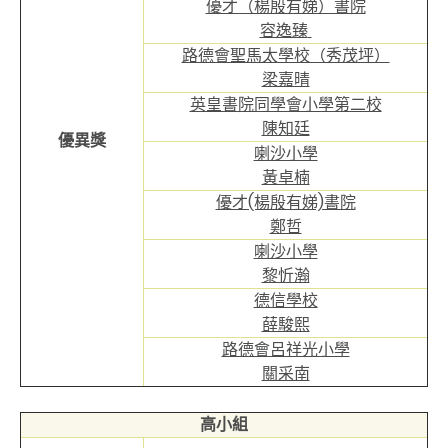
優才（楊殷有娣）書院
容逸臻
路德會聖馬太學校（秀茂坪）
梁嘉晴
英皇書院同學會小學第二校
陳知廷
優異獎
喇沙小學
黃卓楠
優才(楊殷有娣)書院
鄭哲
喇沙小學
黎忻瀚
德信學校
薛駿熙
路德會呂祥光小學
關采南
高小組