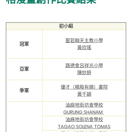
初小組
聖若翰天主教小學
冠軍
黃欣瑤
路德會呂祥光小學
亞軍
陳妙妍
優才（楊殷有娣）書院
季軍
黃千穎
油麻地街坊會學校
GURUNG SHANAM
油麻地街坊會學校
TAGAO SOLENA TOMAS