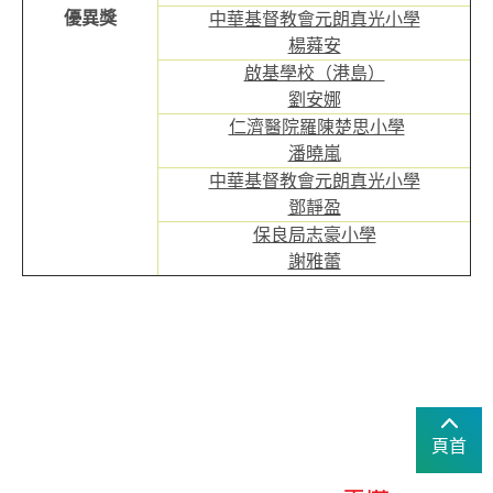
優異獎
中華基督教會元朗真光小學
楊蕣安
啟基學校（港島）
劉安娜
仁濟醫院羅陳楚思小學
潘曉嵐
中華基督教會元朗真光小學
鄧靜盈
保良局志豪小學
謝雅蕾
頁首