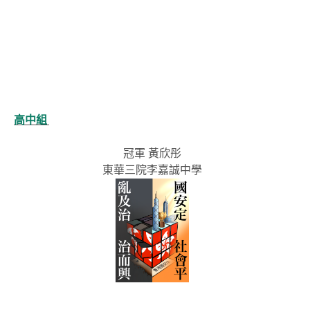
高中組
冠軍 黃欣彤
東華三院李嘉誠中學