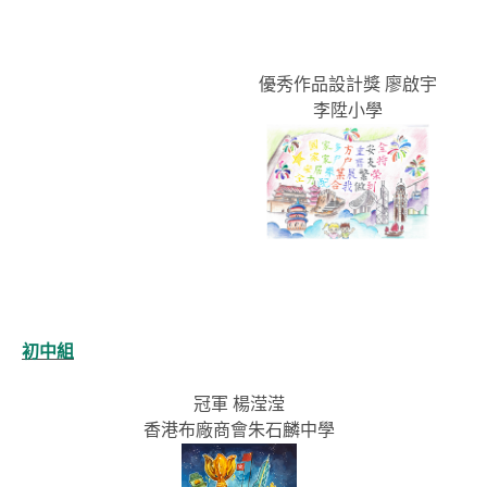
優秀作品設計獎 廖啟宇
李陞小學
初中組
冠軍 楊滢滢
香港布廠商會朱石麟中學