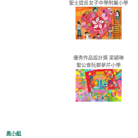
聖士提反女子中學附屬小學
優秀作品設計獎 梁穎琳
聖公會阮鄭夢芹小學
高小組