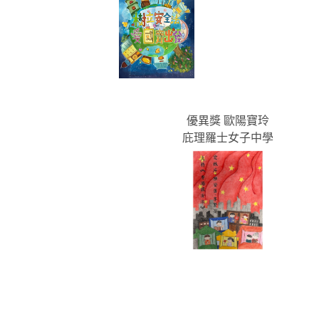
優異獎 歐陽寶玲
庇理羅士女子中學