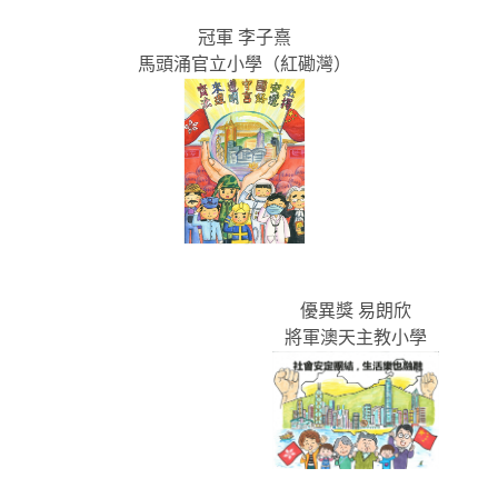
冠軍 李子熹
馬頭涌官立小學（紅磡灣）
優異獎 易朗欣
將軍澳天主教小學