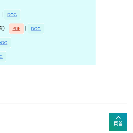
|
|
頁）
頁首