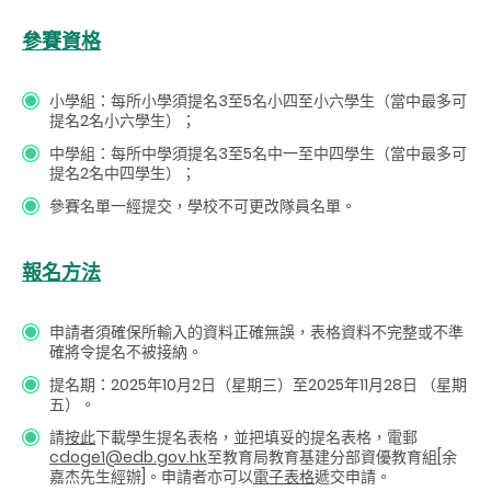
參賽資格
小學組：每所小學須提名3至5名小四至小六學生（當中最多可
提名2名小六學生）；
中學組：每所中學須提名3至5名中一至中四學生（當中最多可
提名2名中四學生）；
參賽名單一經提交，學校不可更改隊員名單。
報名方法
申請者須確保所輸入的資料正確無誤，表格資料不完整或不準
確將令提名不被接納。
提名期：2025年10月2日（星期三）至2025年11月28日 （星期
五）。
請
按此
下載學生提名表格，並把填妥的提名表格，電郵
cdoge1@edb.gov.hk
至教育局
教育基建分部
資優教育組[余
嘉杰先生經辦]。申請者亦可以
電子表格
遞交申請。