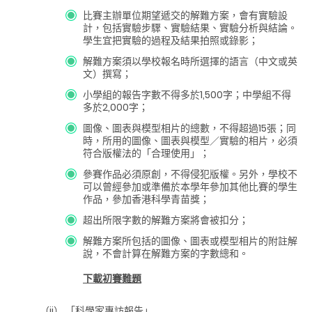
比賽主辦單位期望遞交的解難方案，會有實驗設
計，包括實驗步驟、實驗結果、實驗分析與結論。
學生宜把實驗的過程及結果拍照或錄影；
解難方案須以學校報名時所選擇的語言（中文或英
文）撰寫；
小學組的報告字數不得多於1,500字；中學組不得
多於2,000字；
圖像、圖表與模型相片的總數，不得超過15張；同
時，所用的圖像、圖表與模型／實驗的相片，必須
符合版權法的「合理使用」；
參賽作品必須原創，不得侵犯版權。另外，學校不
可以曾經參加或準備於本學年參加其他比賽的學生
作品，參加香港科學青苗獎；
超出所限字數的解難方案將會被扣分；
解難方案所包括的圖像、圖表或模型相片的附註解
說，不會計算在解難方案的字數總和。
下載初賽難題
（ii）
「科學家專訪報告」