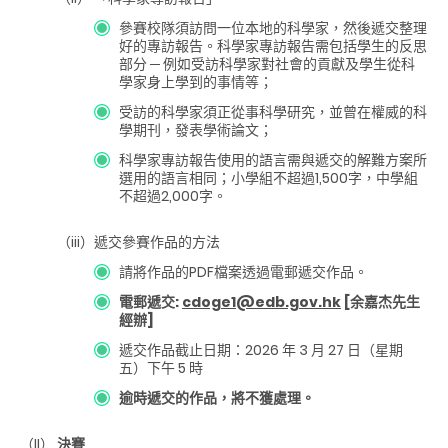
參賽校隊須訪問一位本地的科學家，然後遞交整理
好的專訪報告。科學家專訪報告需包括學生的反思
部分 ─ 例如受訪科學家對社會的貢獻及學生從科
學家身上學到的事情等；
受訪的科學家須正從事科學研究，並曾在權威的科
學期刊，發表學術論文；
科學家專訪報告使用的語言需與遞交的解難方案所
選用的語言相同；小學組不超過1,500字，中學組
不超過2,000字。
（iii）
遞交參賽作品的方法
請將作品的PDF檔案透過電郵遞交作品。
電郵遞交:
cdoge1@edb.gov.hk
[余嘉杰先生
經辦]
遞交作品截止日期：2026 年 3 月 27 日（星期
五）下午 5 時
逾時遞交的作品，將不獲處理。
（II）
決賽