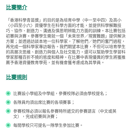
比賽簡介
「香港科學青苗獎」的目的是為培育中學〈中一至中四〉及高小
〈小四至小六〉資優學生在科學方面的才能，並提供科學解難技
巧、協作、創造力、溝通及慎思明辨能力方面的訓練。本比賽包括
初賽與決賽。參賽學生需就一個「未來世界／現實難題」提供解決
方案；並透過訪談本地一位科學家，了解他們／她們的奮鬥過程，
再完成一個科學家專訪報告。我們期望本比賽，不但可以培育學生
的高層次思維、創造力與個人及社交能力，還可以幫助學生學習科
學家那種百折不撓的態度和精神。在比賽中表現優異的學生將獲推
薦予香港資優教育學苑，並有機會獲考慮成為其學員。
比賽規則
比賽設小學組及中學組，參賽校隊必須由學校提名；
各隊員均須出席比賽的各項賽事；
參賽校隊必須以報名參賽時所遞交的參賽語言（中文或英
文），完成初賽與決賽；
每間學校只可提名一隊學生參加比賽。