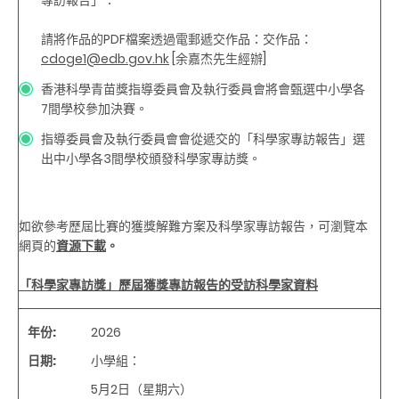
請將作品的PDF檔案透過電郵遞交作品：交作品：
cdoge1@edb.gov.hk
[余嘉杰先生經辦]
香港科學青苗獎指導委員會及執行委員會將會甄選中小學各
7間學校參加決賽。
指導委員會及執行委員會會從遞交的「科學家專訪報告」選
出中小學各3間學校頒發科學家專訪獎。
如欲參考歷屆比賽的獲獎解難方案及科學家專訪報告，可瀏覽本
網頁的
資源下載
。
「科學家專訪獎」歷屆獲獎專訪報告的受訪科學家資料
年份
:
2026
日期
:
小學組：
5月2日
（
星期六
）