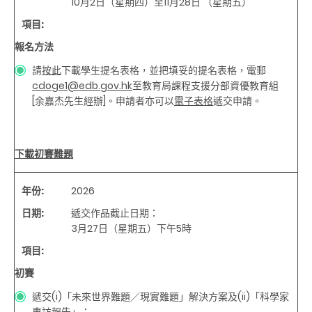
10月2日（星期四）至11月28日 （星期五）
項目
:
報名方法
請
按此
下載學生提名表格，並把填妥的提名表格，電郵
cdoge1@edb.gov.hk
至教育局課程支援分部資優教育組
[余嘉杰先生經辦]。申請者亦可以
電子表格
遞交申請。
下載初賽難題
年份
:
2026
日期
:
遞交作品截止日期：
3月27日（星期五）下午5時
項目
:
初賽
遞交(i)「未來世界難題／現實難題」解決方案及(ii)「科學家
專訪報告」：