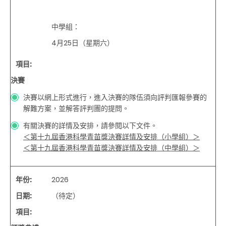
中學組：
4月25日
（
星期六
）
項目
:
決賽
決賽以網上形式進行，進入決賽的隊伍須向評判匯報參賽的
解難方案，並解答評判團的提問。
有關決賽的詳情及安排，請參閱以下文件。
＜第十九屆香港科學青苗獎決賽詳情及安排（小學組）＞
＜第十九屆香港科學青苗獎決賽詳情及安排（中學組）＞
年份
:
2026
日期
:
（待定）
項目
: