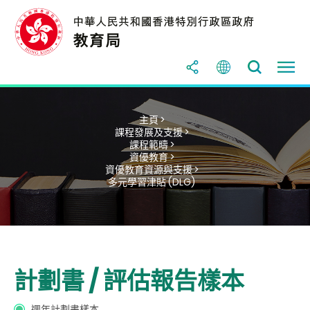
主頁 >
課程發展及支援 >
課程範疇 >
資優教育 >
資優教育資源與支援 >
多元學習津貼 (DLG)
計劃書 / 評估報告樣本
週年計劃書樣本