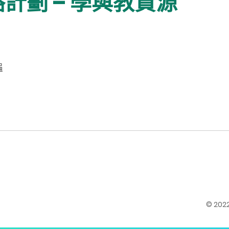
計劃 – 學與教資源
編
© 20