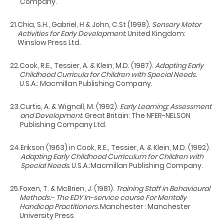
Company.
21.
Chia, S.H., Gabriel, H & John, C.St (1998).
Sensory Motor
Activities for Early Development.
United Kingdom:
Winslow Press Ltd.
22.
Cook, R.E., Tessier, A. & Klein, M.D. (1987).
Adapting Early
Childhood Curricula for Children with Special Needs.
U.S.A.: Macmillan Publishing Company.
23.
Curtis, A. & Wignall, M. (1992).
Early Learning: Assessment
and Development.
Great Britain: The NFER-NELSON
Publishing Company Ltd.
24.
Erikson (1963) in Cook, R.E., Tessier, A. & Klein, M.D. (1992).
Adapting Early Childhood Curriculum for Children with
Special Needs.
U.S.A.:Macmillan Publishing Company.
25.
Foxen, T. & McBrien, J. (1981).
Training Staff in Behavioural
Methods:- The EDY In-service course For Mentally
Handicap Practitioners.
Manchester : Manchester
University Press