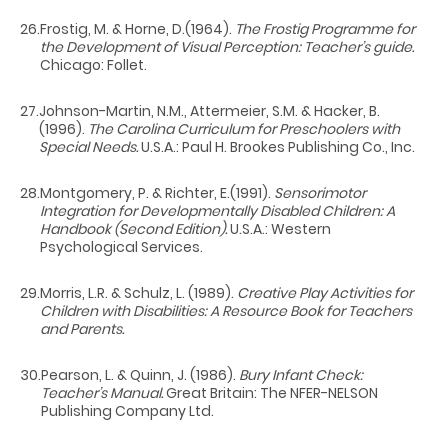
26.
Frostig, M. & Horne, D.(1964).
The Frostig Programme for
the Development of Visual Perception: Teacher’s guide.
Chicago: Follet.
27.
Johnson-Martin, N.M., Attermeier, S.M. & Hacker, B.
(1996).
The Carolina Curriculum for Preschoolers with
Special Needs.
U.S.A.: Paul H. Brookes Publishing Co., Inc.
28.
Montgomery, P. & Richter, E.(1991).
Sensorimotor
Integration for Developmentally Disabled Children: A
Handbook (Second Edition).
U.S.A.: Western
Psychological Services.
29.
Morris, L.R. & Schulz, L. (1989).
Creative Play Activities for
Children with Disabilities: A Resource Book for Teachers
and Parents.
30.
Pearson, L. & Quinn, J. (1986).
Bury Infant Check:
Teacher’s Manual.
Great Britain: The NFER-NELSON
Publishing Company Ltd.