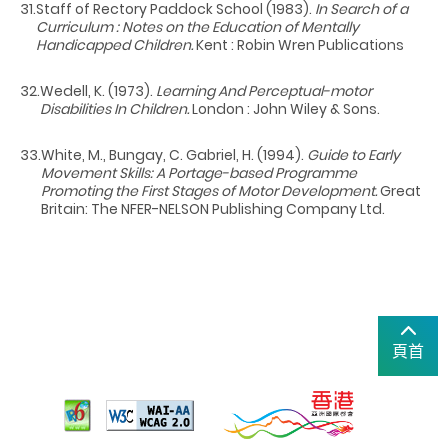
31.
Staff of Rectory Paddock School (1983).
In Search of a
Curriculum : Notes on the Education of Mentally
Handicapped Children.
Kent : Robin Wren Publications
32.
Wedell, K. (1973).
Learning And Perceptual-motor
Disabilities In Children.
London : John Wiley & Sons.
33.
White, M., Bungay, C. Gabriel, H. (1994).
Guide to Early
Movement Skills: A Portage-based Programme
Promoting the First Stages of Motor Development.
Great
Britain: The NFER-NELSON Publishing Company Ltd.
頁首