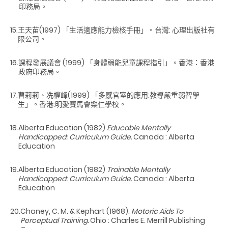
印務局。
15.
王天苗(1997) 「生活適應能力檢核手冊」。台灣: 心理出版社有
限公司。
16.
課程發展議會 (1999) 「身體弱能兒童課程指引」。香港：香港
政府印務局。
17.
曹莉莉、冼權峰(1999) 「多感官室的應用:教導嚴重弱智學
生」。香港:明愛賽馬會樂仁學校。
18.
Alberta Education (1982)
Educable Mentally
Handicapped: Curriculum Guide.
Canada : Alberta
Education
19.
Alberta Education (1982)
Trainable Mentally
Handicapped: Curriculum Guide.
Canada : Alberta
Education
20.
Chaney, C. M. & Kephart (1968).
Motoric Aids To
Perceptual Training.
Ohio : Charles E. Merrill Publishing