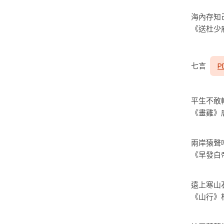
海內存知
《送杜少
七言
P
平生不敢
《畫雞》
兩岸猿聲
《早發白
遠上寒山
《山行》