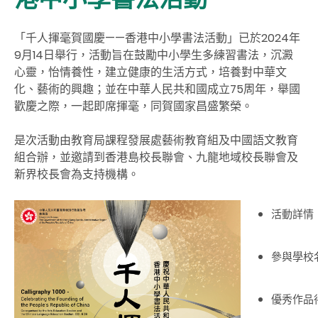
「千人揮毫賀國慶——香港中小學書法活動」
已於
2024
年
9
月14
日舉行
，活動旨在鼓勵中小學生多練習書法，沉澱
心靈，怡情養性，建立健康的生活方式，培養對中華文
化、藝術的興趣；並在中華人民共和國成立75周年，舉國
歡慶之際，一起即席揮毫，同賀國家昌盛繁榮。
是次活動由教育局課程發展處藝術教育組及中國語文教育
組合辦，並邀請到香港島校長聯會、九龍地域校長聯會及
新界校長會為支持機構。
活動詳情
參與學校
優秀作品