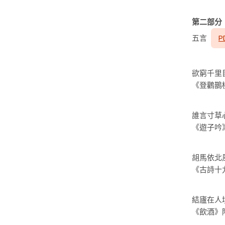
第二部分
五言
P
欲窮千里
《登鸛鵲
誰言寸草
《遊子吟
胡馬依北
《古詩十
結廬在人
《飲酒》