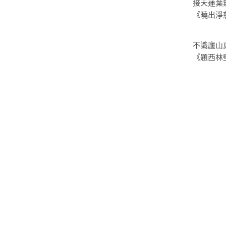
接天蓮葉
《曉出淨
不識廬山
《題西林