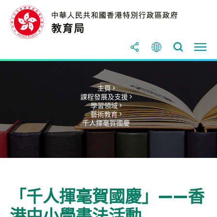
主頁 >
課程發展及支援 >
學習領域 >
藝術教育 >
千人揮毫賀國慶
「千人揮毫賀國慶」——香
港中小學書法活動