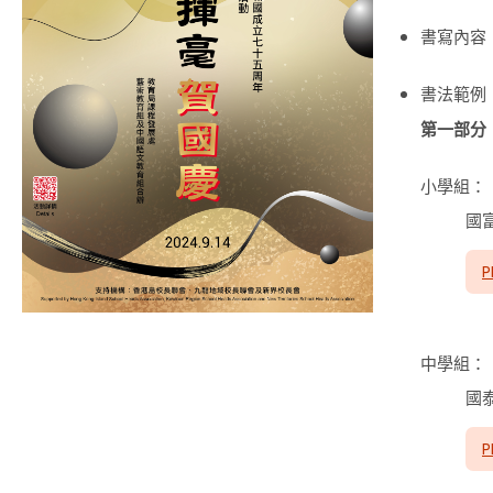
書寫內容
書法範例
第一部分
小學組：
國
P
中學組：
國
P