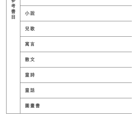
參
考
書
小 說
目
兒 歌
寓 言
散 文
童 詩
童 話
圖 畫 書