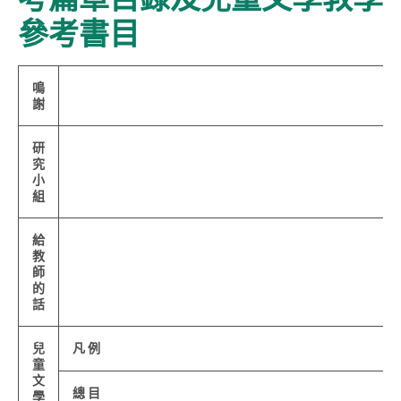
參考書目
鳴
謝
研
究
小
組
給
教
師
的
話
兒
凡 例
童
文
總 目
學