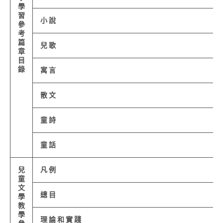
學
習
小 說
參
考
篇
兒 歌
章
目
錄
寓 言
散 文
童 詩
童 話
兒
凡 例
童
文
總 目
學
教
學
理 論 和 實 踐